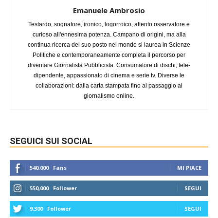
Emanuele Ambrosio
Testardo, sognatore, ironico, logorroico, attento osservatore e
curioso all'ennesima potenza. Campano di origini, ma alla
continua ricerca del suo posto nel mondo si laurea in Scienze
Politiche e contemporaneamente completa il percorso per
diventare Giornalista Pubblicista. Consumatore di dischi, tele-
dipendente, appassionato di cinema e serie tv. Diverse le
collaborazioni: dalla carta stampata fino al passaggio al
giornalismo online.
SEGUICI SUI SOCIAL
540,000
Fans
MI PIACE
550,000
Follower
SEGUI
9,300
Follower
SEGUI