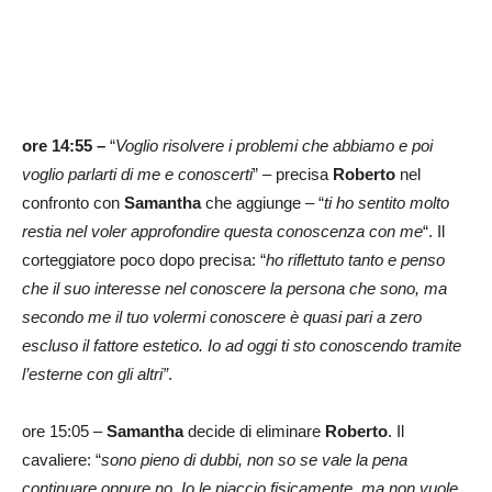
ore 14:55 –
“
Voglio risolvere i problemi che abbiamo e poi
voglio parlarti di me e conoscerti
” – precisa
Roberto
nel
confronto con
Samantha
che aggiunge – “
ti ho sentito molto
restia nel voler approfondire questa conoscenza con me
“. Il
corteggiatore poco dopo precisa: “
ho riflettuto tanto e penso
che il suo interesse nel conoscere la persona che sono, ma
secondo me il tuo volermi conoscere è quasi pari a zero
escluso il fattore estetico. Io ad oggi ti sto conoscendo tramite
l’esterne con gli altri”
.
ore 15:05 –
Samantha
decide di eliminare
Roberto
. Il
cavaliere: “
sono pieno di dubbi, non so se vale la pena
continuare oppure no. Io le piaccio fisicamente, ma non vuole