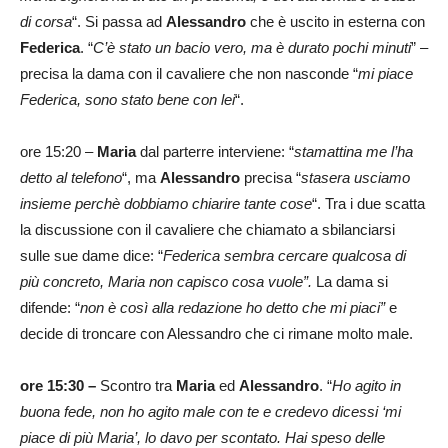
di corsa
“. Si passa ad
Alessandro
che è uscito in esterna con
Federica
. “
C’è stato un bacio vero, ma è durato pochi minuti
” –
precisa la dama con il cavaliere che non nasconde “
mi piace
Federica, sono stato bene con lei
“.
ore 15:20 –
Maria
dal parterre interviene: “
stamattina me l’ha
detto al telefono
“, ma
Alessandro
precisa “
stasera usciamo
insieme perchè dobbiamo chiarire tante cose
“. Tra i due scatta
la discussione con il cavaliere che chiamato a sbilanciarsi
sulle sue dame dice: “
Federica sembra cercare qualcosa di
più concreto, Maria non capisco cosa vuole”.
La dama si
difende: “
non è così alla redazione ho detto che mi piaci”
e
decide di troncare con Alessandro che ci rimane molto male.
ore 15:30 –
Scontro tra
Maria
ed
Alessandro
. “
Ho agito in
buona fede, non ho agito male con te e credevo dicessi ‘mi
piace di più Maria’, lo davo per scontato. Hai speso delle