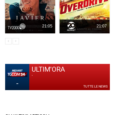
21:05
21:07
ULTIM'ORA
-
-
TUTTE LE NEWS