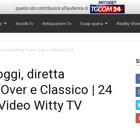
V
Ascolti Tv
Anticipazioni Tv
Soap opera
Reality Sho
tta streaming Trono Over e Classico | 24...
S
ggi, diretta
Over e Classico | 24
Video Witty TV