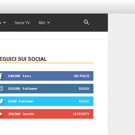
w
Serie TV
Altri
EGUICI SUI SOCIAL
540,000
Fans
MI PIACE
550,000
Follower
SEGUI
9,300
Follower
SEGUI
290,000
Iscritti
ISCRIVITI