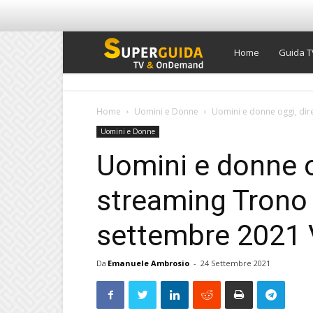
Super
Home
Guida T
Guida
Home
Uomini e Donne
Uomini e donne oggi, dire
Uomini e Donne
TV
Uomini e donne o
streaming Trono 
settembre 2021 
Da
Emanuele Ambrosio
-
24 Settembre 2021