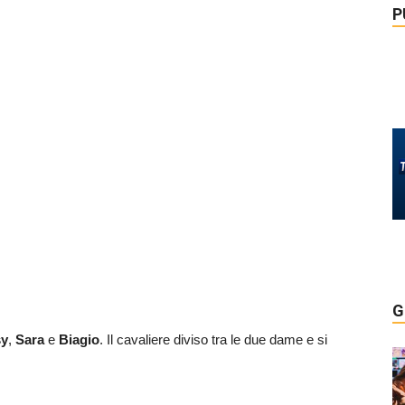
P
G
y
,
Sara
e
Biagio
. Il cavaliere diviso tra le due dame e si