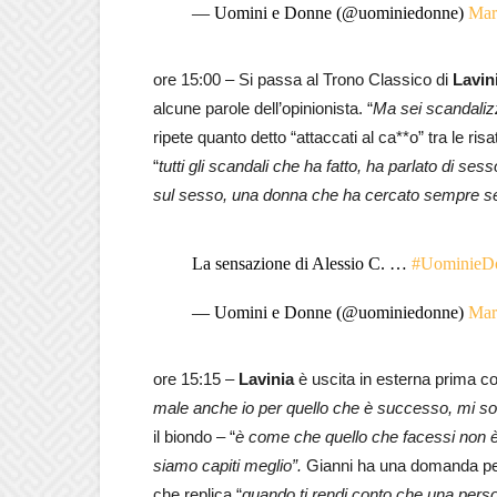
— Uomini e Donne (@uominiedonne)
Mar
ore 15:00 – Si passa al Trono Classico di
Lavin
alcune parole dell’opinionista. “
Ma sei scandali
ripete quanto detto “attaccati al ca**o” tra le ri
“
tutti gli scandali che ha fatto, ha parlato di s
sul sesso, una donna che ha cercato sempre s
La sensazione di Alessio C. …
#UominieD
— Uomini e Donne (@uominiedonne)
Mar
ore 15:15 –
Lavinia
è uscita in esterna prima c
male anche io per quello che è successo, mi s
il biondo – “
è come che quello che facessi non è 
siamo capiti meglio”.
Gianni ha una domanda pe
che replica “
quando ti rendi conto che una person