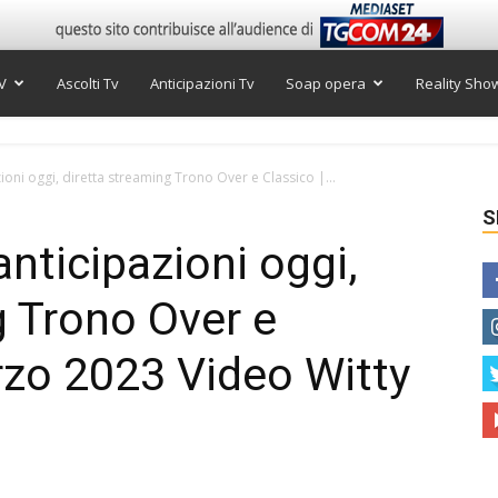
V
Ascolti Tv
Anticipazioni Tv
Soap opera
Reality Sho
oni oggi, diretta streaming Trono Over e Classico |...
S
nticipazioni oggi,
g Trono Over e
rzo 2023 Video Witty