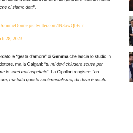
che ci siamo detti
“.
UominieDonne
pic.twitter.com/tN3owQbB1r
ch 28, 2023
cordato le “gesta d’amore” di
Gemma
che lascia lo studio in
dottore, ma la Galgani: “
tu mi devi chiudere scusa per
me lo sarei mai aspettato
“. La Cipollari reagisce: “
ho
ore, ma tutto questo sentimentalismo, da dove è uscito