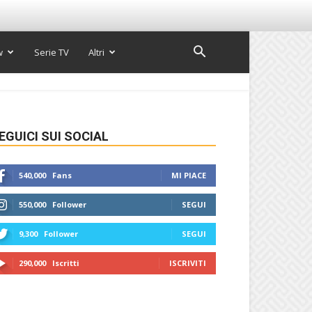
w
Serie TV
Altri
EGUICI SUI SOCIAL
540,000
Fans
MI PIACE
550,000
Follower
SEGUI
9,300
Follower
SEGUI
290,000
Iscritti
ISCRIVITI