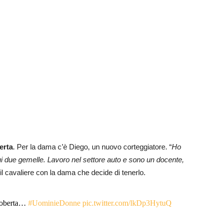
erta
. Per la dama c’è Diego, un nuovo corteggiatore. “
Ho
ui due gemelle. Lavoro nel settore auto e sono un docente,
 il cavaliere con la dama che decide di tenerlo.
 Roberta…
#UominieDonne
pic.twitter.com/lkDp3HytuQ