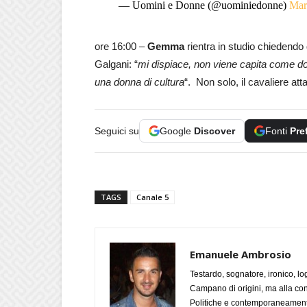
— Uomini e Donne (@uominiedonne)
Mar
ore 16:00 –
Gemma
rientra in studio chiedendo
Galgani: “
mi dispiace, non viene capita come don
una donna di cultura
“. Non solo, il cavaliere att
Seguici su
Google
Discover
Fonti
Pre
TAGS
Canale 5
Emanuele Ambrosio
Testardo, sognatore, ironico, l
Campano di origini, ma alla con
Politiche e contemporaneamente 