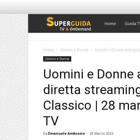
Super
Home
Guida T
Guida
Home
Uomini e Donne
Uomini e Donne anticipazi
Uomini e Donne
TV
Uomini e Donne a
diretta streamin
Classico | 28 ma
TV
Da
Emanuele Ambrosio
-
28 Marzo 2023