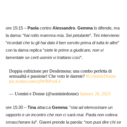
ore 15:15 –
Paola
contro
Alessandro
.
Gemma
lo difende, ma
la dama: “
hai rotto mamma mia. Sei petulante
“. Tinì interviene:
“
ricordati che tu gli hai dato il ben servito prima di tutta le altre
”
con la dama replica “
siete le prime a giudicare, non vi
lamentate se certi uomini vi trattano così
“.
Doppia esibizione per Desdemona: una combo perfetta di
sensualità e passione! Che voto le dareste?
#UominieDonne
pic.twitter.com/yjIWBPvnLe
— Uomini e Donne (@uominiedonne)
January 26, 2023
ore 15:30 –
Tina
attacca
Gemma
: “
stai ad elemosinare un
rapporto e un incontro che non ci sarà mai. Paola non voleva
smascherare lui
“. Gianni prende la parola: “
non puoi dire chi se