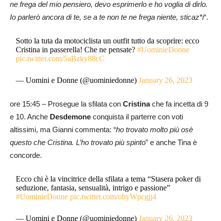
ne frega del mio pensiero, devo esprimerlo e ho voglia di dirlo.
Io parlerò ancora di te, se a te non te ne frega niente, sticaz*i
“.
Sotto la tuta da motociclista un outfit tutto da scoprire: ecco
Cristina in passerella! Che ne pensate?
#UominieDonne
pic.twitter.com/5aBzky88cC
— Uomini e Donne (@uominiedonne)
January 26, 2023
ore 15:45 – Prosegue la sfilata con
Cristina
che fa incetta di 9
e 10. Anche
Desdemone
conquista il parterre con voti
altissimi, ma Gianni commenta: “
ho trovato molto più osè
questo che Cristina. L’ho trovato più spinto
” e anche Tina è
concorde.
Ecco chi è la vincitrice della sfilata a tema “Stasera poker di
seduzione, fantasia, sensualità, intrigo e passione”
#UominieDonne
pic.twitter.com/obyWpcgjj4
— Uomini e Donne (@uominiedonne)
January 26, 2023