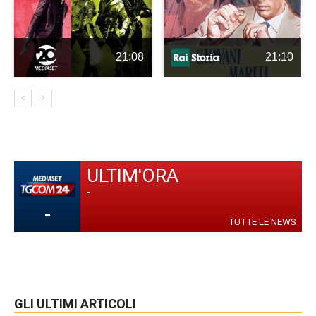
21:08
21:10
ULTIM'ORA
-
-
TUTTE LE NEWS
GLI ULTIMI ARTICOLI