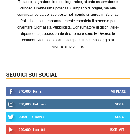
Testardo, sognatore, ironico, logorroico, attento osservatore e
curioso all'ennesima potenza. Campano di origini, ma alla
continua ricerca del suo posto nel mondo si laurea in Scienze
Politiche e contemporaneamente completa il percorso per
diventare Giornalista Pubblicista. Consumatore di dischi, tele-
dipendente, appassionato di cinema e serie tv. Diverse le
collaborazioni: dalla carta stampata fino al passaggio al
giornalismo online.
SEGUICI SUI SOCIAL
540,000
Fans
MI PIACE
550,000
Follower
SEGUI
9,300
Follower
SEGUI
290,000
Iscritti
ISCRIVITI