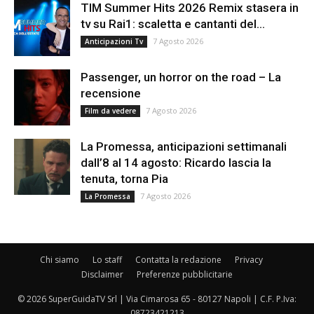
TIM Summer Hits 2026 Remix stasera in
tv su Rai1: scaletta e cantanti del...
7 Agosto 2026
Anticipazioni Tv
Passenger, un horror on the road – La
recensione
7 Agosto 2026
Film da vedere
La Promessa, anticipazioni settimanali
dall’8 al 14 agosto: Ricardo lascia la
tenuta, torna Pia
7 Agosto 2026
La Promessa
Chi siamo
Lo staff
Contatta la redazione
Privacy
Disclaimer
Preferenze pubblicitarie
© 2026 SuperGuidaTV Srl | Via Cimarosa 65 - 80127 Napoli | C.F. P.Iva:
08723421213