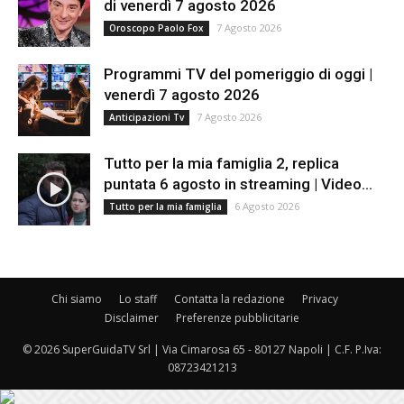
di venerdì 7 agosto 2026
7 Agosto 2026
Oroscopo Paolo Fox
Programmi TV del pomeriggio di oggi |
venerdì 7 agosto 2026
7 Agosto 2026
Anticipazioni Tv
Tutto per la mia famiglia 2, replica
puntata 6 agosto in streaming | Video...
6 Agosto 2026
Tutto per la mia famiglia
Chi siamo
Lo staff
Contatta la redazione
Privacy
Disclaimer
Preferenze pubblicitarie
© 2026 SuperGuidaTV Srl | Via Cimarosa 65 - 80127 Napoli | C.F. P.Iva:
08723421213