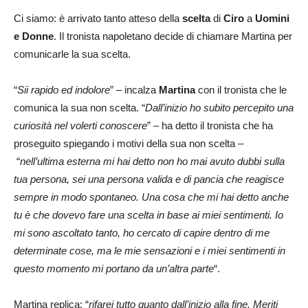
Ci siamo: è arrivato tanto atteso della
scelta
di
Ciro
a
Uomini
e Donne
. Il tronista napoletano decide di chiamare Martina per
comunicarle la sua scelta.
“
Sii
rapido ed indolore
” – incalza
Martina
con il tronista che le
comunica la sua non scelta. “
Dall’inizio ho subito percepito una
curiosità nel volerti conoscere
” – ha detto il tronista che ha
proseguito spiegando i motivi della sua non scelta –
“
nell’ultima esterna mi hai detto non ho mai avuto dubbi sulla
tua persona, sei una persona valida e di pancia che reagisce
sempre in modo spontaneo. Una cosa che mi hai detto anche
tu è che dovevo fare una scelta in base ai miei sentimenti. Io
mi sono ascoltato tanto, ho cercato di capire dentro di me
determinate cose, ma le mie sensazioni e i miei sentimenti in
questo momento mi portano da un’altra parte
“.
Martina replica: “
rifarei tutto quanto dall’inizio alla fine. Meriti