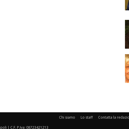
Chi siamo
Lo staff
Contatta la redazi
oli | C.F. P.Iva: 08723421213