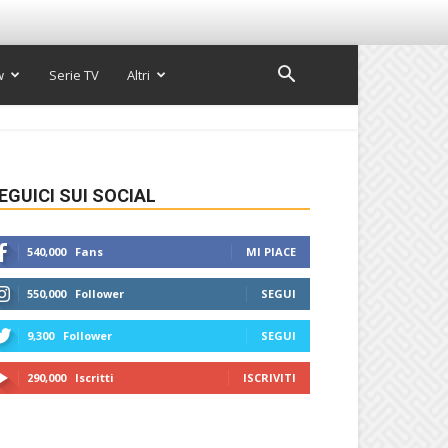
w
Serie TV
Altri
EGUICI SUI SOCIAL
540,000
Fans
MI PIACE
550,000
Follower
SEGUI
9,300
Follower
SEGUI
290,000
Iscritti
ISCRIVITI