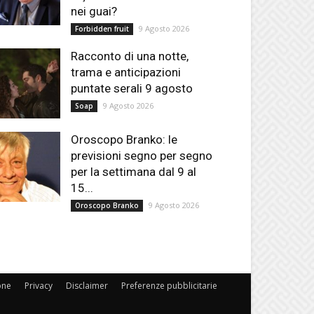
nei guai?
9 Agosto 2026
Forbidden fruit
Racconto di una notte,
trama e anticipazioni
puntate serali 9 agosto
9 Agosto 2026
Soap
Oroscopo Branko: le
previsioni segno per segno
per la settimana dal 9 al
15...
9 Agosto 2026
Oroscopo Branko
one
Privacy
Disclaimer
Preferenze pubblicitarie