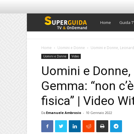
Super
Home
Guida T
Guida
Home
Uomini e Donne
Uomini e Donne, Leonardo 
Uomini e Donne
Video
TV
Uomini e Donne,
Gemma: “non c’è 
fisica” | Video Wi
Da
Emanuele Ambrosio
-
10 Gennaio 2022