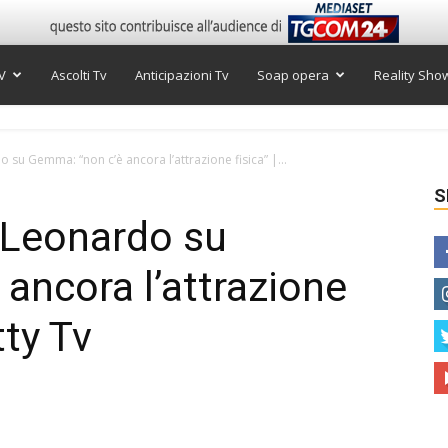
V
Ascolti Tv
Anticipazioni Tv
Soap opera
Reality Sho
su Gemma: “non c’è ancora l’attrazione fisica” |...
S
 Leonardo su
ancora l’attrazione
tty Tv