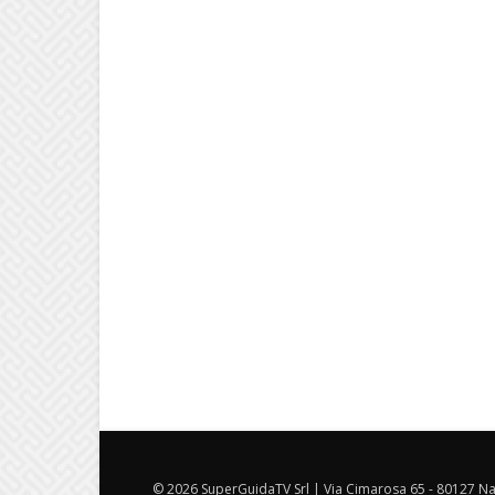
© 2026 SuperGuidaTV Srl | Via Cimarosa 65 - 80127 Nap