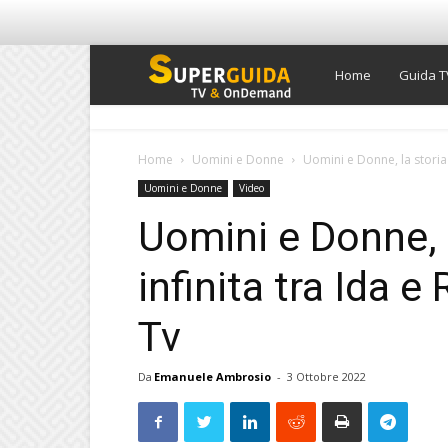
Super
Home
Guida T
Guida
Home
Uomini e Donne
Uomini e Donne, la storia 
Uomini e Donne
Video
TV
Uomini e Donne, 
infinita tra Ida e
Tv
Da
Emanuele Ambrosio
-
3 Ottobre 2022