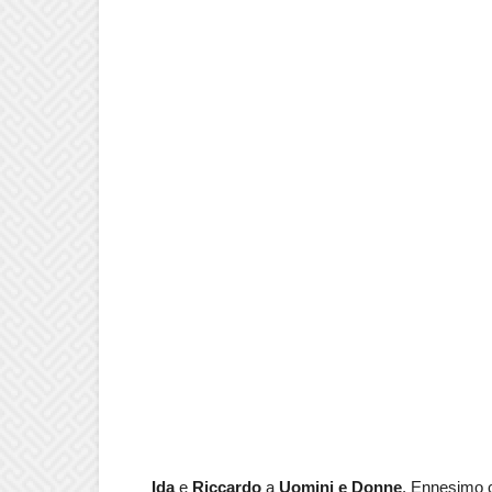
Ida
e
Riccardo
a
Uomini e Donne
. Ennesimo c