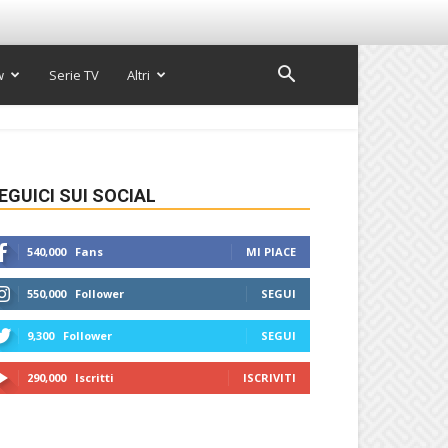
w
Serie TV
Altri
EGUICI SUI SOCIAL
540,000
Fans
MI PIACE
550,000
Follower
SEGUI
9,300
Follower
SEGUI
290,000
Iscritti
ISCRIVITI