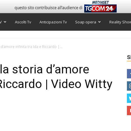
V
Ascolti Tv
Anticipazioni Tv
Soap opera
Reality Sho
d’amore infinita tra Ida e Riccardo |...
S
la storia d’amore
 Riccardo | Video Witty