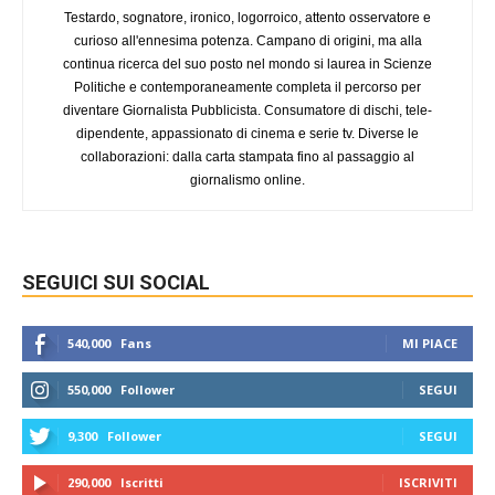
Testardo, sognatore, ironico, logorroico, attento osservatore e
curioso all'ennesima potenza. Campano di origini, ma alla
continua ricerca del suo posto nel mondo si laurea in Scienze
Politiche e contemporaneamente completa il percorso per
diventare Giornalista Pubblicista. Consumatore di dischi, tele-
dipendente, appassionato di cinema e serie tv. Diverse le
collaborazioni: dalla carta stampata fino al passaggio al
giornalismo online.
SEGUICI SUI SOCIAL
540,000
Fans
MI PIACE
550,000
Follower
SEGUI
9,300
Follower
SEGUI
290,000
Iscritti
ISCRIVITI