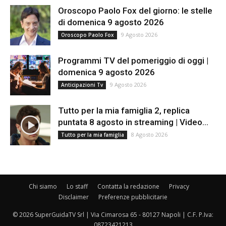
Oroscopo Paolo Fox del giorno: le stelle
di domenica 9 agosto 2026
9 Agosto 2026
Oroscopo Paolo Fox
Programmi TV del pomeriggio di oggi |
domenica 9 agosto 2026
9 Agosto 2026
Anticipazioni Tv
Tutto per la mia famiglia 2, replica
puntata 8 agosto in streaming | Video...
8 Agosto 2026
Tutto per la mia famiglia
Chi siamo
Lo staff
Contatta la redazione
Privacy
Disclaimer
Preferenze pubblicitarie
© 2026 SuperGuidaTV Srl | Via Cimarosa 65 - 80127 Napoli | C.F. P.Iva:
08723421213