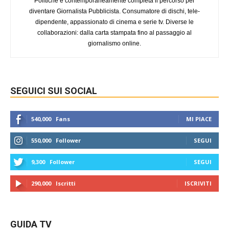
Politiche e contemporaneamente completa il percorso per
diventare Giornalista Pubblicista. Consumatore di dischi, tele-
dipendente, appassionato di cinema e serie tv. Diverse le
collaborazioni: dalla carta stampata fino al passaggio al
giornalismo online.
SEGUICI SUI SOCIAL
540,000
Fans
MI PIACE
550,000
Follower
SEGUI
9,300
Follower
SEGUI
290,000
Iscritti
ISCRIVITI
GUIDA TV