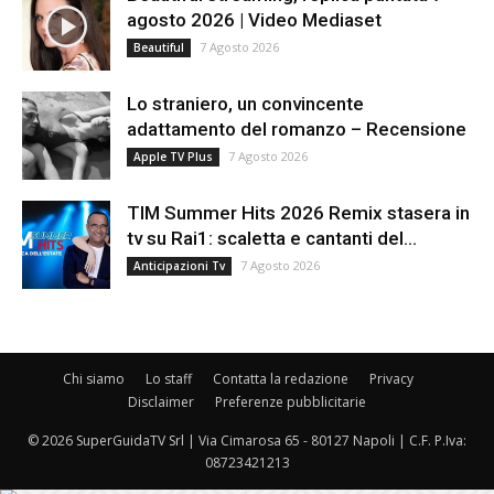
agosto 2026 | Video Mediaset
7 Agosto 2026
Beautiful
Lo straniero, un convincente
adattamento del romanzo – Recensione
7 Agosto 2026
Apple TV Plus
TIM Summer Hits 2026 Remix stasera in
tv su Rai1: scaletta e cantanti del...
7 Agosto 2026
Anticipazioni Tv
Chi siamo
Lo staff
Contatta la redazione
Privacy
Disclaimer
Preferenze pubblicitarie
© 2026 SuperGuidaTV Srl | Via Cimarosa 65 - 80127 Napoli | C.F. P.Iva:
08723421213