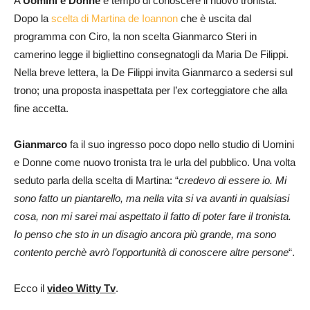
A
Uomini e Donne
è tempo di conoscere il nuovo tronista.
Dopo la
scelta di Martina de Ioannon
che è uscita dal
programma con Ciro, la non scelta Gianmarco Steri in
camerino legge il bigliettino consegnatogli da Maria De Filippi.
Nella breve lettera, la De Filippi invita Gianmarco a sedersi sul
trono; una proposta inaspettata per l’ex corteggiatore che alla
fine accetta.
Gianmarco
fa il suo ingresso poco dopo nello studio di Uomini
e Donne come nuovo tronista tra le urla del pubblico. Una volta
seduto parla della scelta di Martina: “
credevo di essere io. Mi
sono fatto un piantarello, ma nella vita si va avanti in qualsiasi
cosa, non mi sarei mai aspettato il fatto di poter fare il tronista.
Io penso che sto in un disagio ancora più grande, ma sono
contento perchè avrò l’opportunità di conoscere altre persone
“.
Ecco il
video Witty Tv
.