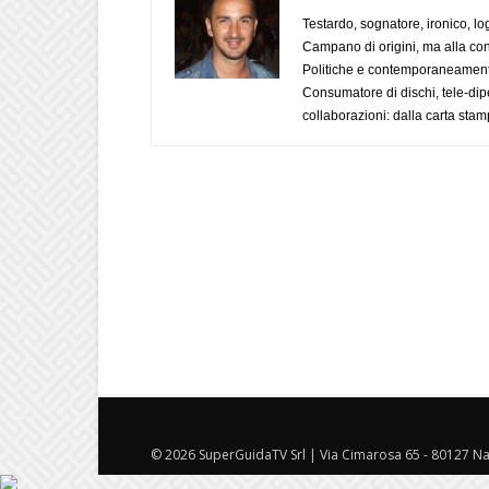
Testardo, sognatore, ironico, l
Campano di origini, ma alla con
Politiche e contemporaneamente 
Consumatore di dischi, tele-dip
collaborazioni: dalla carta stam
© 2026 SuperGuidaTV Srl | Via Cimarosa 65 - 80127 Nap