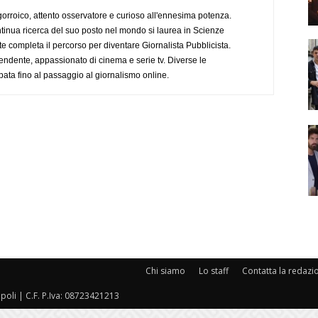
ogorroico, attento osservatore e curioso all'ennesima potenza.
tinua ricerca del suo posto nel mondo si laurea in Scienze
completa il percorso per diventare Giornalista Pubblicista.
endente, appassionato di cinema e serie tv. Diverse le
pata fino al passaggio al giornalismo online.
Chi siamo
Lo staff
Contatta la redazi
oli | C.F. P.Iva: 08723421213