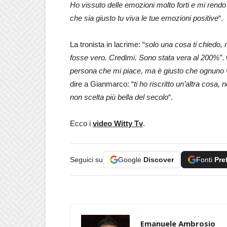
Ho vissuto delle emozioni molto forti e mi rendo
che sia giusto tu viva le tue emozioni positive
“.
La tronista in lacrime: “
solo una cosa ti chiedo,
fosse vero. Credimi. Sono stata vera al 200%”
.
persona che mi piace, ma è giusto che ognuno v
dire a Gianmarco: “
ti ho riscritto un’altra cosa
non scelta più bella del secolo
“.
Ecco i
video Witty Tv
.
Seguici su
Google
Discover
Fonti
Pre
Emanuele Ambrosio