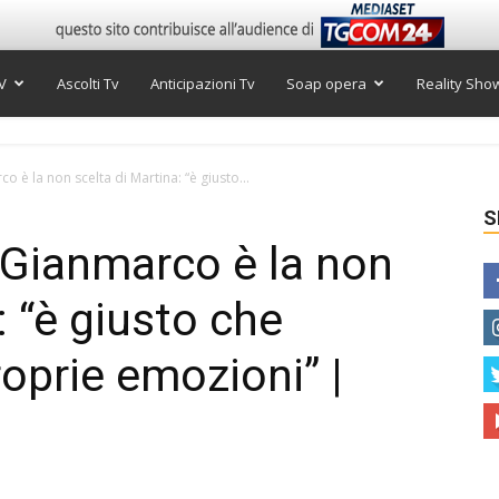
V
Ascolti Tv
Anticipazioni Tv
Soap opera
Reality Sho
 è la non scelta di Martina: “è giusto...
S
 Gianmarco è la non
: “è giusto che
oprie emozioni” |