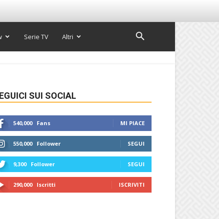
w
Serie TV
Altri
EGUICI SUI SOCIAL
540,000
Fans
MI PIACE
550,000
Follower
SEGUI
9,300
Follower
SEGUI
290,000
Iscritti
ISCRIVITI