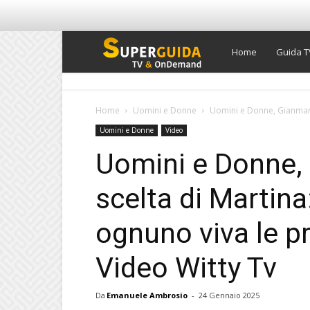
Super
Home
Guida T
Guida
Home
Uomini e Donne
Uomini e Donne, Gianmarco
Uomini e Donne
Video
TV
Uomini e Donne,
scelta di Martina
ognuno viva le pr
Video Witty Tv
Da
Emanuele Ambrosio
-
24 Gennaio 2025