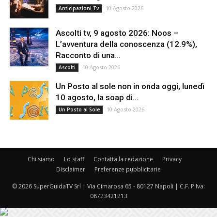
10 Agosto 2026
Anticipazioni Tv
Ascolti tv, 9 agosto 2026: Noos –
L’avventura della conoscenza (12.9%),
Racconto di una...
10 Agosto 2026
Ascolti
Un Posto al sole non in onda oggi, lunedì
10 agosto, la soap di...
10 Agosto 2026
Un Posto al Sole
Chi siamo
Lo staff
Contatta la redazione
Privacy
Disclaimer
Preferenze pubblicitarie
© 2026 SuperGuidaTV Srl | Via Cimarosa 65 - 80127 Napoli | C.F. P.Iva:
08723421213