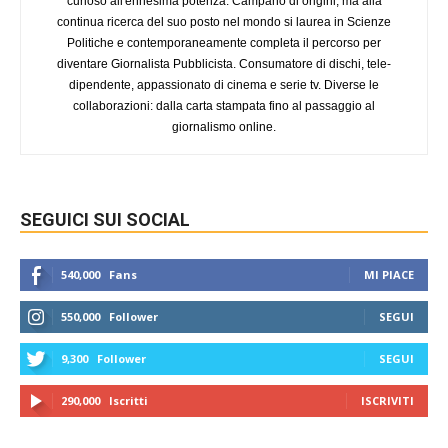
curioso all'ennesima potenza. Campano di origini, ma alla
continua ricerca del suo posto nel mondo si laurea in Scienze
Politiche e contemporaneamente completa il percorso per
diventare Giornalista Pubblicista. Consumatore di dischi, tele-
dipendente, appassionato di cinema e serie tv. Diverse le
collaborazioni: dalla carta stampata fino al passaggio al
giornalismo online.
SEGUICI SUI SOCIAL
540,000
Fans
MI PIACE
550,000
Follower
SEGUI
9,300
Follower
SEGUI
290,000
Iscritti
ISCRIVITI