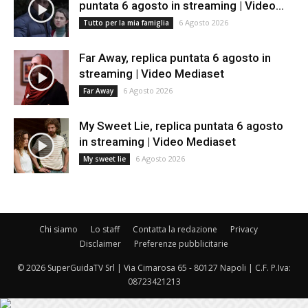
puntata 6 agosto in streaming | Video...
6 Agosto 2026
Tutto per la mia famiglia
Far Away, replica puntata 6 agosto in
streaming | Video Mediaset
6 Agosto 2026
Far Away
My Sweet Lie, replica puntata 6 agosto
in streaming | Video Mediaset
6 Agosto 2026
My sweet lie
Chi siamo
Lo staff
Contatta la redazione
Privacy
Disclaimer
Preferenze pubblicitarie
© 2026 SuperGuidaTV Srl | Via Cimarosa 65 - 80127 Napoli | C.F. P.Iva:
08723421213