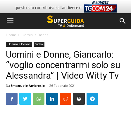
Home
Uomini e Donne
Uomini e Donne
Video
Uomini e Donne, Giancarlo:
“voglio concentrarmi solo su
Alessandra” | Video Witty Tv
Da
Emanuele Ambrosio
-
26 Febbraio 2021