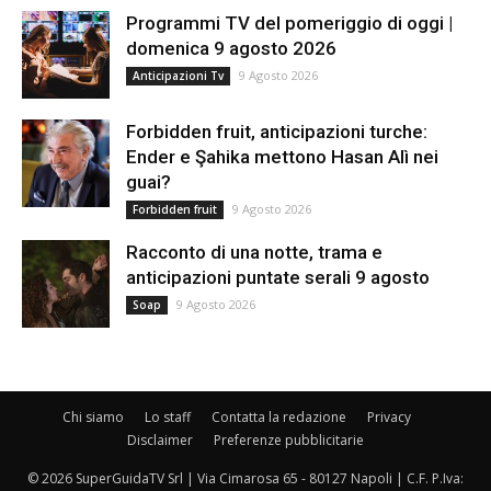
Programmi TV del pomeriggio di oggi |
domenica 9 agosto 2026
9 Agosto 2026
Anticipazioni Tv
Forbidden fruit, anticipazioni turche:
Ender e Şahika mettono Hasan Alì nei
guai?
9 Agosto 2026
Forbidden fruit
Racconto di una notte, trama e
anticipazioni puntate serali 9 agosto
9 Agosto 2026
Soap
Chi siamo
Lo staff
Contatta la redazione
Privacy
Disclaimer
Preferenze pubblicitarie
© 2026 SuperGuidaTV Srl | Via Cimarosa 65 - 80127 Napoli | C.F. P.Iva: