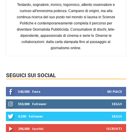
Testardo, sognatore, ironico, logorroico, attento osservatore e
curioso all'ennesima potenza. Campano di origini, ma alla
continua ricerca del suo posto nel mondo si laurea in Scienze
Politiche e contemporaneamente completa il percorso per
diventare Giornalista Pubblicista. Consumatore di dischi, tele-
dipendente, appassionato di cinema e serie tv. Diverse le
collaborazioni: dalla carta stampata fino al passaggio al
giornalismo online.
SEGUICI SUI SOCIAL
540,000
Fans
MI PIACE
550,000
Follower
SEGUI
9,300
Follower
SEGUI
290,000
Iscritti
ISCRIVITI