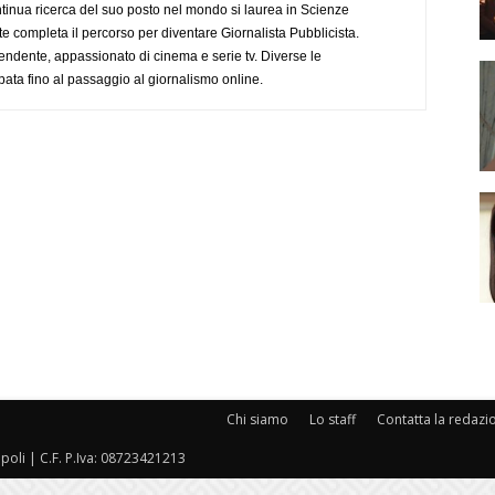
tinua ricerca del suo posto nel mondo si laurea in Scienze
completa il percorso per diventare Giornalista Pubblicista.
endente, appassionato di cinema e serie tv. Diverse le
pata fino al passaggio al giornalismo online.
Chi siamo
Lo staff
Contatta la redazi
oli | C.F. P.Iva: 08723421213