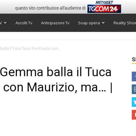
V
Ascolti Tv
Anticipazioni Tv
Soap opera
Reality Sho
la il Tuca Tuca. Poi il bacio con...
S
Gemma balla il Tuca
o con Maurizio, ma… |