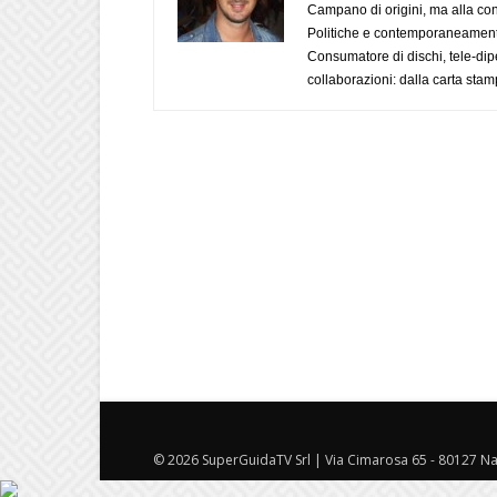
Campano di origini, ma alla con
Politiche e contemporaneamente 
Consumatore di dischi, tele-dip
collaborazioni: dalla carta stam
© 2026 SuperGuidaTV Srl | Via Cimarosa 65 - 80127 Nap