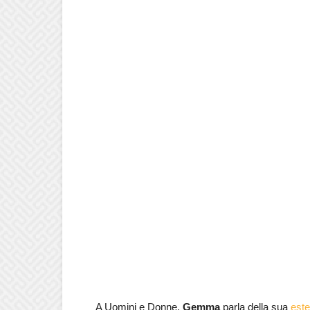
A Uomini e Donne,
Gemma
parla della sua
est