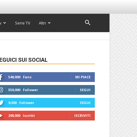
w
Serie TV
Altri
EGUICI SUI SOCIAL
540,000
Fans
MI PIACE
550,000
Follower
SEGUI
9,300
Follower
SEGUI
290,000
Iscritti
ISCRIVITI