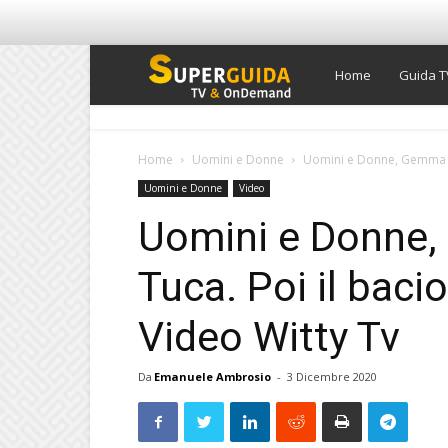
Super
Home
Guida T
Guida
Home
Uomini e Donne
Uomini e Donne, Gemma bal
Uomini e Donne
Video
TV
Uomini e Donne, 
Tuca. Poi il baci
Video Witty Tv
Da
Emanuele Ambrosio
-
3 Dicembre 2020