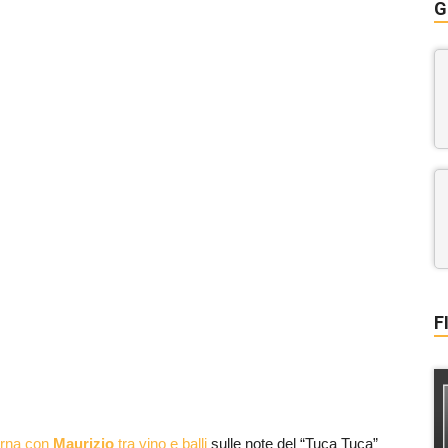
G
F
erna con
Maurizio
tra vino e balli
sulle note del “Tuca Tuca”