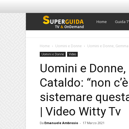
Super
Home
Guida T
Guida
Home
Uomini e Donne
Uomini e Donne, Gemma ro
Uomini e Donne
Video
TV
Uomini e Donne
Cataldo: “non c’è 
sistemare quest
| Video Witty Tv
Da
Emanuele Ambrosio
-
17 Marzo 2021