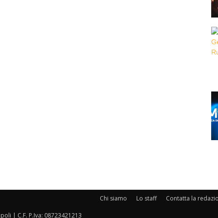
Chi siamo
Lo staff
Contatta la redazi
oli | C.F. P.Iva: 08723421213