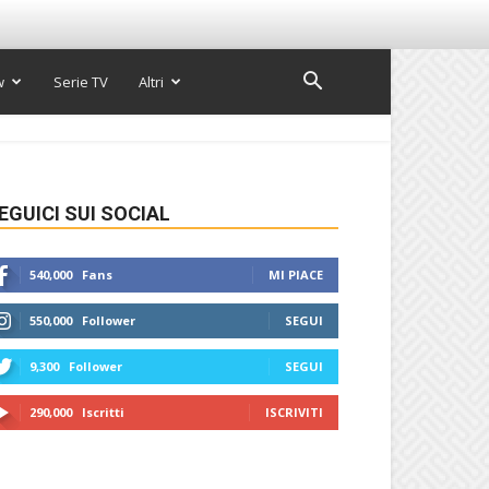
w
Serie TV
Altri
EGUICI SUI SOCIAL
540,000
Fans
MI PIACE
550,000
Follower
SEGUI
9,300
Follower
SEGUI
290,000
Iscritti
ISCRIVITI