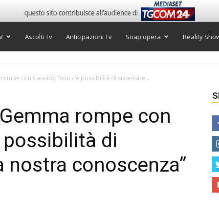
V
Ascolti Tv
Anticipazioni Tv
Soap opera
Reality Sho
mpe con Cataldo: “non c’è possibilità di sistemare...
S
, Gemma rompe con
possibilità di
a nostra conoscenza”