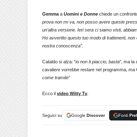
Gemma
a
Uomini e Donne
chiede un confron
prova non mi va, non posso avere queste press
un’altra versione. Ieri sera ci siamo visti, abbi
Ho avvertito questo tuo modo di trattenerti, non 
nostra conoscenza”.
Cataldo si alza: “
io non ti piaccio, basta
“, ma la
cavaliere vorrebbe restare nel programma, ma G
come tramite
”
Ecco il
video Witty Tv
.
Seguici su
Google
Discover
Fonti
Pre