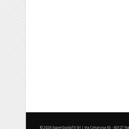
© 2026 SuperGuidaTV Srl | Via Cimarosa 65 - 80127 Nap