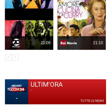
21:08
21:10
ULTIM'ORA
-
-
TUTTE LE NEWS