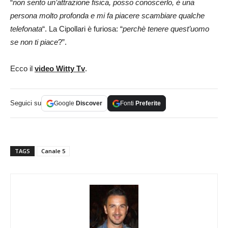
“
non sento un’attrazione fisica, posso conoscerlo, è una
persona molto profonda e mi fa piacere scambiare qualche
telefonata
“. La Cipollari è furiosa: “
perchè tenere quest’uomo
se non ti piace
?”.
Ecco il
video Witty Tv
.
Seguici su
Google
Discover
Fonti
Preferite
TAGS
Canale 5