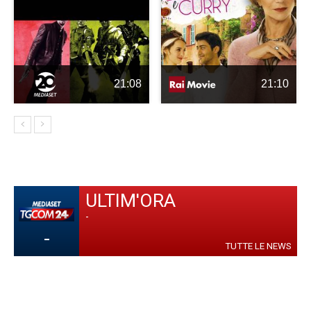
21:08
21:10
ULTIM'ORA
-
-
TUTTE LE NEWS