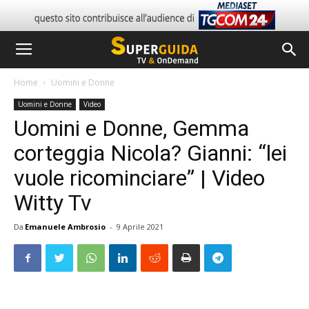
Home
Uomini e Donne
Uomini e Donne
Video
Uomini e Donne, Gemma
corteggia Nicola? Gianni: “lei
vuole ricominciare” | Video
Witty Tv
Da
Emanuele Ambrosio
-
9 Aprile 2021