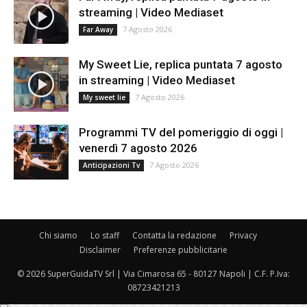
streaming | Video Mediaset
7 Agosto 2026
Far Away
My Sweet Lie, replica puntata 7 agosto
in streaming | Video Mediaset
7 Agosto 2026
My sweet lie
Programmi TV del pomeriggio di oggi |
venerdì 7 agosto 2026
7 Agosto 2026
Anticipazioni Tv
Chi siamo
Lo staff
Contatta la redazione
Privacy
Disclaimer
Preferenze pubblicitarie
© 2026 SuperGuidaTV Srl | Via Cimarosa 65 - 80127 Napoli | C.F. P.Iva:
08723421213