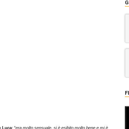
G
F
n
Luca
: “
era molto sensuale, si è esibito molto bene e mi è