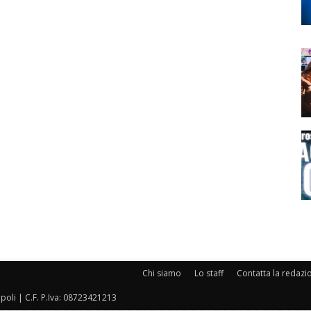
Chi siamo
Lo staff
Contatta la redazi
oli | C.F. P.Iva: 08723421213