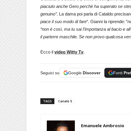
piaciuto anche Gero perchè ha superato se stesso
genuino”.
La dama poi parla di Cataldo precisan
piace il suo modo di fare
“. Gianni la riprende: “
n
“non è così, ma tu sai l’importanza al bacio e 
il parterre maschile. Se non provo qualcosa ver
Ecco il
video Witty Tv
.
Seguici su
Google
Discover
Fonti
Pre
TAGS
Canale 5
Emanuele Ambrosio