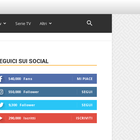
w
Serie TV
Altri
EGUICI SUI SOCIAL
540,000
Fans
MI PIACE
550,000
Follower
SEGUI
9,300
Follower
SEGUI
290,000
Iscritti
ISCRIVITI