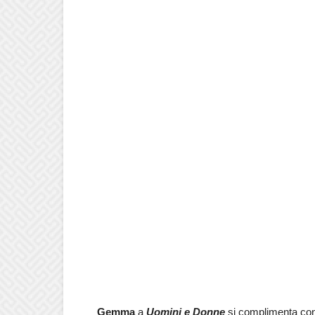
Gemma
a
Uomini e Donne
si complimenta co