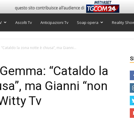
V
Ascolti Tv
Anticipazioni Tv
Soap opera
Reality Sho
ataldo la zona notte è chiusa”, ma Gianni...
S
 Gemma: “Cataldo la
usa”, ma Gianni “non
 Witty Tv