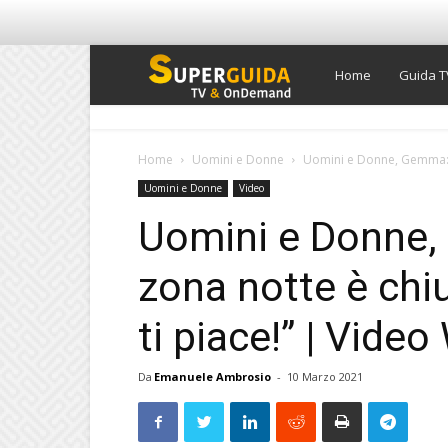
Super
Home
Guida T
Guida
Home
Uomini e Donne
Uomini e Donne, Gemma: “C
Uomini e Donne
Video
TV
Uomini e Donne,
zona notte è chi
ti piace!” | Video
Da
Emanuele Ambrosio
-
10 Marzo 2021