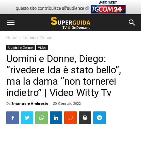
Home
Uomini e Donne
Uomini e Donne
Video
Uomini e Donne, Diego:
“rivedere Ida è stato bello”,
ma la dama “non tornerei
indietro” | Video Witty Tv
Da
Emanuele Ambrosio
-
20 Gennaio 2022