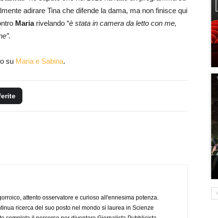
ralmente adirare Tina che difende la dama, ma non finisce qui
ontro
Maria
rivelando “
è stata in camera da letto con me,
ne”.
gio su
Maria e Sabina
.
ferite
ogorroico, attento osservatore e curioso all'ennesima potenza.
tinua ricerca del suo posto nel mondo si laurea in Scienze
completa il percorso per diventare Giornalista Pubblicista.