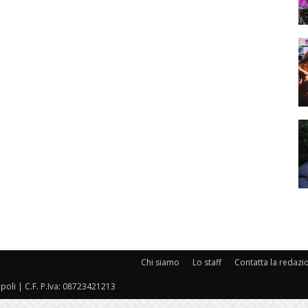
Chi siamo
Lo staff
Contatta la redazi
oli | C.F. P.Iva: 08723421213