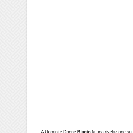
A Uomini e Donne
Biagio
fa una rivelazione su