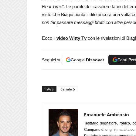
Real Time
“. Le parole del cavaliere fanno lette
visto che Biagio punta il dito ancora una volta c
non far passare messaggi brutti con altre perso
Ecco il
video Witty Tv
con le rivelazioni di Bia
Seguici su
Google
Discover
Fonti
Pre
TAGS
Canale 5
Emanuele Ambrosio
Testardo, sognatore, ironico, l
Campano di origini, ma alla con
Politiche e contemporaneamente 