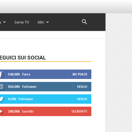
w
Serie TV
Altri
EGUICI SUI SOCIAL
540,000
Fans
MI PIACE
550,000
Follower
SEGUI
9,300
Follower
SEGUI
290,000
Iscritti
ISCRIVITI