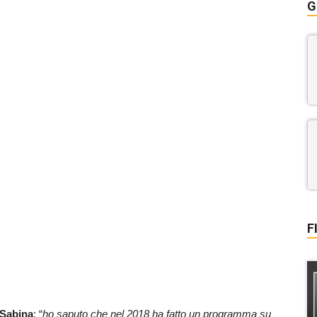
G
F
Sabina
: “
ho saputo che nel 2018 ha fatto un programma su