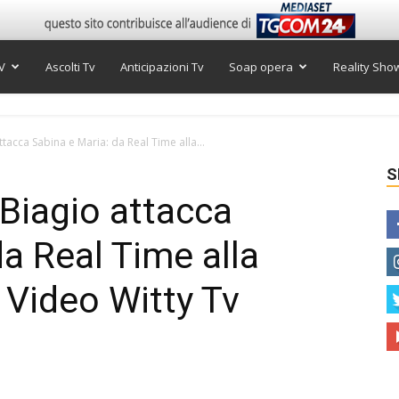
V
Ascolti Tv
Anticipazioni Tv
Soap opera
Reality Sho
tacca Sabina e Maria: da Real Time alla...
S
Biagio attacca
a Real Time alla
 Video Witty Tv