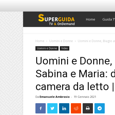
Super
Home
Guida T
Guida
Home
Uomini e Donne
Uomini e Donne, Biagio at
Uomini e Donne
Video
TV
Uomini e Donne, 
Sabina e Maria: d
camera da letto |
Da
Emanuele Ambrosio
-
19 Gennaio 2021