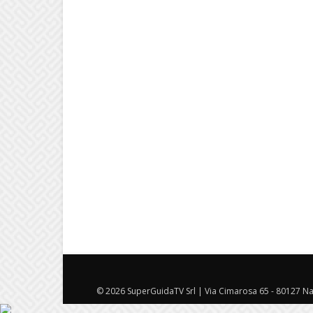
© 2026 SuperGuidaTV Srl | Via Cimarosa 65 - 80127 Nap