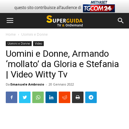
Home
Uomini e Donne
Uomini e Donne
Video
Uomini e Donne, Armando
‘mollato’ da Gloria e Stefania
| Video Witty Tv
Da
Emanuele Ambrosio
-
20 Gennaio 2022