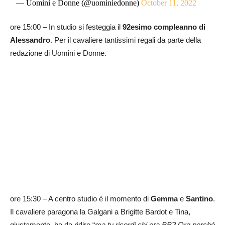
— Uomini e Donne (@uominiedonne)
October 11, 2022
ore 15:00 – In studio si festeggia il
92esimo compleanno di
Alessandro
. Per il cavaliere tantissimi regali da parte della
redazione di Uomini e Donne.
ore 15:30 – A centro studio è il momento di
Gemma
e
Santino
.
Il cavaliere paragona la Galgani a Brigitte Bardot e Tina,
giustamente, ha da ridire “
ma tu ricordi chi era BB? Ora perché