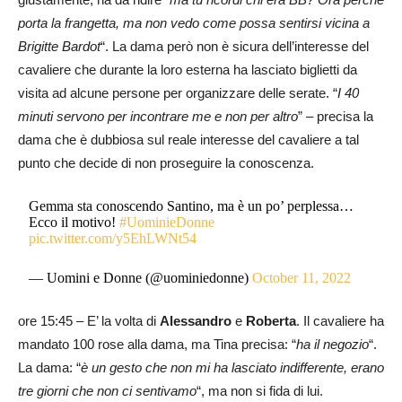
porta la frangetta, ma non vedo come possa sentirsi vicina a
Brigitte Bardot
“. La dama però non è sicura dell’interesse del
cavaliere che durante la loro esterna ha lasciato biglietti da
visita ad alcune persone per organizzare delle serate. “
I 40
minuti servono per incontrare me e non per altro
” – precisa la
dama che è dubbiosa sul reale interesse del cavaliere a tal
punto che decide di non proseguire la conoscenza.
Gemma sta conoscendo Santino, ma è un po’ perplessa…
Ecco il motivo!
#UominieDonne
pic.twitter.com/y5EhLWNt54
— Uomini e Donne (@uominiedonne)
October 11, 2022
ore 15:45 – E’ la volta di
Alessandro
e
Roberta
. Il cavaliere ha
mandato 100 rose alla dama, ma Tina precisa: “
ha il negozio
“.
La dama: “
è un gesto che non mi ha lasciato indifferente, erano
tre giorni che non ci sentivamo
“, ma non si fida di lui.