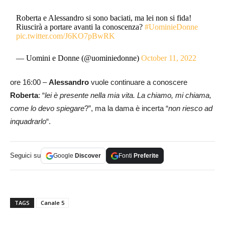
Roberta e Alessandro si sono baciati, ma lei non si fida!
Riuscirà a portare avanti la conoscenza?
#UominieDonne
pic.twitter.com/J6KO7pBwRK
— Uomini e Donne (@uominiedonne)
October 11, 2022
ore 16:00 –
Alessandro
vuole continuare a conoscere
Roberta
: “
lei è presente nella mia vita. La chiamo, mi chiama,
come lo devo spiegare
?”, ma la dama è incerta “
non riesco ad
inquadrarlo
“.
Seguici su
Google
Discover
Fonti
Preferite
TAGS
Canale 5