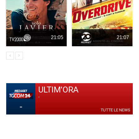
21:05
21:07
ULTIM'ORA
-
-
TUTTE LE NEWS