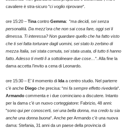
cavaliere è stra-sicuro “
ci voglio riprovare
“.
ore 15:20 –
Tina
contro
Gemma
: “
ma decidi, sei senza
personalità. Da mezz’ora che non sai cosa fare, oggi sei li
dimessa. Ti interessa? Non guardare quello che ha fatto visto
che ti sei fatta torturare dagli uomini, sei stato lo zerbino di
mezza Italia, sei stata cornuta, sei stata usata, di tutto ti hanno
fatto. Adesso ti metti lì a sottolineare due cose…
“. Alla fine la
dama accetta l’invito a cena di Leonardo.
ore 15:30 – E’ il momento di
Ida
a centro studio. Nel parterre
c’è anche
Diego
che precisa: “
mi fa sempre effetto rivederla
“.
Armando
commenta e i due cominciano a discutere. Intanto
per la dama c’è un nuovo corteggiatore: Fabrizio, 48 anni:
“
sono qui per conoscerti, sei una bella donna, ma credo tu sia
anche una donna buona
“. Anche per Armando c’è una nuova
dama: Stefania, 31 anni da un paese della provincia di