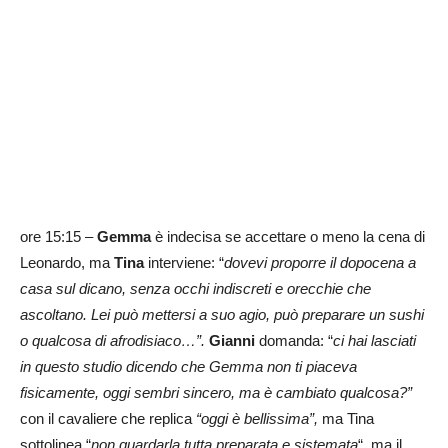
ore 15:15 –
Gemma
è indecisa se accettare o meno la cena di
Leonardo, ma
Tina
interviene: “
dovevi proporre il dopocena a
casa sul dicano, senza occhi indiscreti e orecchie che
ascoltano. Lei può mettersi a suo agio, può preparare un sushi
o qualcosa di afrodisiaco…”.
Gianni
domanda: “
ci hai lasciati
in questo studio dicendo che Gemma non ti piaceva
fisicamente, oggi sembri sincero, ma è cambiato qualcosa?”
con il cavaliere che replica
“oggi è bellissima”,
ma Tina
sottolinea “
non guardarla tutta preparata e sistemata
“, ma il