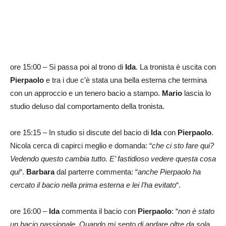
ore 15:00 – Si passa poi al trono di
Ida
. La tronista è uscita con
Pierpaolo
e tra i due c’è stata una bella esterna che termina
con un approccio e un tenero bacio a stampo.
Mario
lascia lo
studio deluso dal comportamento della tronista.
ore 15:15 – In studio si discute del bacio di
Ida
con
Pierpaolo
.
Nicola cerca di capirci meglio e domanda: “
che ci sto fare qui?
Vedendo questo cambia tutto. E’ fastidioso vedere questa cosa
qui
“.
Barbara
dal parterre commenta: “
anche Pierpaolo ha
cercato il bacio nella prima esterna e lei l’ha evitato
“.
ore 16:00 –
Ida
commenta il bacio con
Pierpaolo
: “
non è stato
un bacio passionale. Quando mi sento di andare oltre da sola