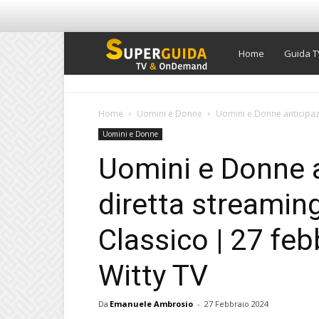
Super
Home
Guida T
Guida
Home
Uomini e Donne
Uomini e Donne anticipazi
Uomini e Donne
TV
Uomini e Donne a
diretta streamin
Classico | 27 fe
Witty TV
Da
Emanuele Ambrosio
-
27 Febbraio 2024