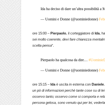
Ida ha deciso di dare un’altra possibilità a 
— Uomini e Donne (@uominiedonne)
Feb
ore 15:00 –
Pierpaolo
, il corteggiatore di
Ida
, h
sei molto coerente, devi fare chiarezza mentalm
scelta pensa
“.
Pierpaolo ha qualcosa da dire…
#Uominie
— Uomini e Donne (@uominiedonne)
Feb
ore 15:15 –
Ida
è uscita in esterna con
Daniele
.
un pò di informazioni perchè tante cose su di le
osservo tanto; osservo come si comporta e relaz
persona gelosa, sono venuto qui per lei, vederla 