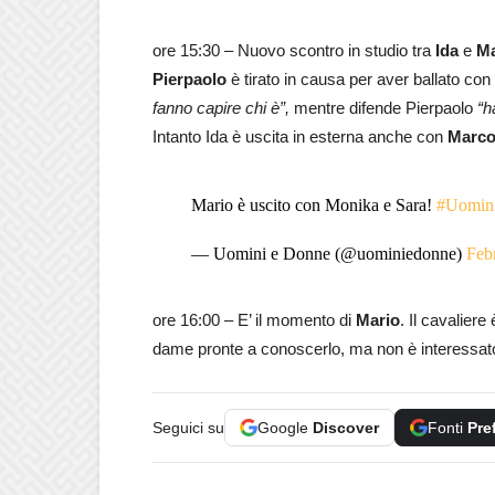
ore 15:30 – Nuovo scontro in studio tra
Ida
e
Ma
Pierpaolo
è tirato in causa per aver ballato c
fanno capire chi è”,
mentre difende Pierpaolo
“ha
Intanto Ida è uscita in esterna anche con
Marc
Mario è uscito con Monika e Sara!
#Uomin
— Uomini e Donne (@uominiedonne)
Feb
ore 16:00 – E’ il momento di
Mario
. Il cavaliere
dame pronte a conoscerlo, ma non è interessat
Seguici su
Google
Discover
Fonti
Pre