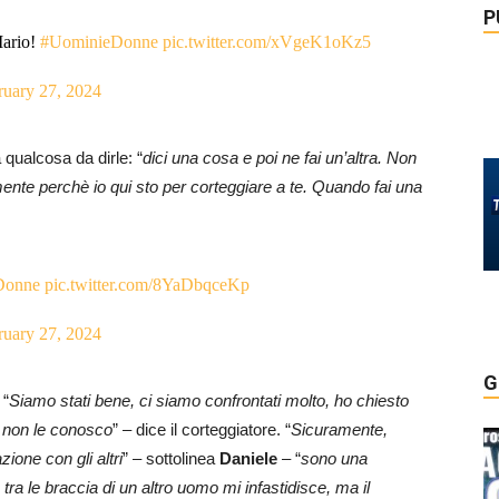
P
Mario!
#UominieDonne
pic.twitter.com/xVgeK1oKz5
ruary 27, 2024
a qualcosa da dirle: “
dici una cosa e poi ne fai un’altra. Non
ente perchè io qui sto per corteggiare a te. Quando fai una
Donne
pic.twitter.com/8YaDbqceKp
ruary 27, 2024
G
 “
Siamo stati bene, ci siamo confrontati molto, ho chiesto
i non le conosco
” – dice il corteggiatore. “
Sicuramente,
ione con gli altri
” – sottolinea
Daniele
– “
sono una
tra le braccia di un altro uomo mi infastidisce, ma il