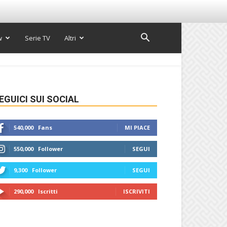
w
Serie TV
Altri
EGUICI SUI SOCIAL
540,000
Fans
MI PIACE
550,000
Follower
SEGUI
9,300
Follower
SEGUI
290,000
Iscritti
ISCRIVITI