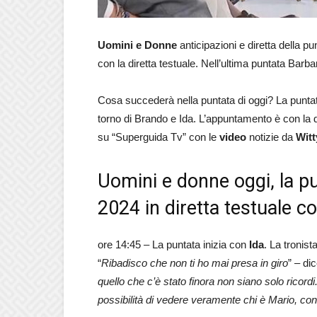
Uomini e Donne
anticipazioni e diretta della pu
con la diretta testuale. Nell’ultima puntata Bar
Cosa succederà nella puntata di oggi? La puntata
torno di Brando e Ida. L’appuntamento è con la di
su “Superguida Tv” con le
video
notizie da
Witt
Uomini e donne oggi, la p
2024 in diretta testuale c
ore 14:45 – La puntata inizia con
Ida
. La tronis
“
Ribadisco che non ti ho mai presa in giro
” – di
quello che c’è stato finora non siano solo ricordi
possibilità di vedere veramente chi è Mario, c