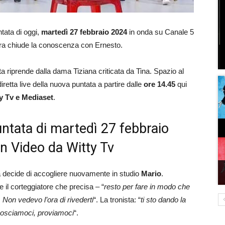
ntata di oggi,
martedì 27 febbraio 2024
in onda su Canale 5
bara chiude la conoscenza con Ernesto.
 riprende dalla dama Tiziana criticata da Tina. Spazio al
retta live della nuova puntata a partire dalle
ore 14.45
qui
y Tv e Mediaset
.
untata di martedì 27 febbraio
on Video da Witty Tv
ta decide di accogliere nuovamente in studio
Mario
.
ce il corteggiatore che precisa – “
resto per fare in modo che
. Non vedevo l’ora di rivederti
“. La tronista: “
ti sto dando la
onosciamoci, proviamoci
“.