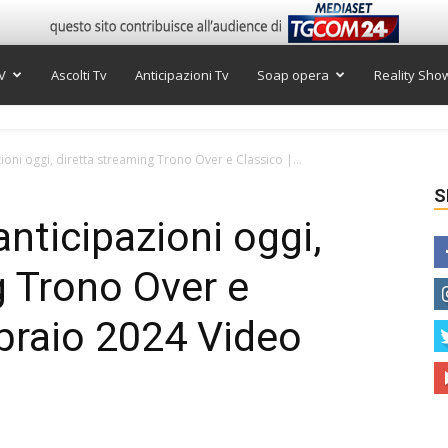
V
Ascolti Tv
Anticipazioni Tv
Soap opera
Reality Sho
oni oggi, diretta streaming Trono Over e Classico |...
S
nticipazioni oggi,
g Trono Over e
bbraio 2024 Video