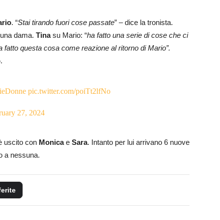
rio
. “
Stai tirando fuori cose passate
” – dice la tronista.
on una dama.
Tina
su Mario: “
ha fatto una serie di cose che ci
 fatto questa cosa come reazione al ritorno di Mario”.
o
.
ieDonne
pic.twitter.com/poiTt2lfNo
ruary 27, 2024
 è uscito con
Monica
e
Sara
. Intanto per lui arrivano 6 nuove
o a nessuna.
ferite