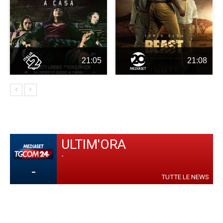
21:05
21:08
ULTIM'ORA
-
-
TUTTE LE NEWS