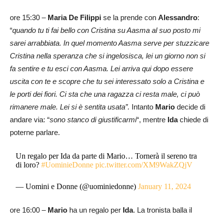
ore 15:30 –
Maria De
Filippi
se la prende con
Alessandro
:
“
quando tu ti fai bello con Cristina su Aasma al suo posto mi
sarei arrabbiata. In quel momento Aasma serve per stuzzicare
Cristina nella speranza che si ingelosisca, lei un giorno non si
fa sentire e tu esci con Aasma. Lei arriva qui dopo essere
uscita con te e scopre che tu sei interessato solo a Cristina e
le porti dei fiori. Ci sta che una ragazza ci resta male, ci può
rimanere male. Lei si è sentita usata”.
Intanto
Mario
decide di
andare via: “
sono stanco di giustificarmi
“, mentre
Ida
chiede di
poterne parlare.
Un regalo per Ida da parte di Mario… Tornerà il sereno tra
di loro?
#UominieDonne
pic.twitter.com/XM9WakZQjV
— Uomini e Donne (@uominiedonne)
January 11, 2024
ore 16:00 –
Mario
ha un regalo per
Ida
. La tronista balla il