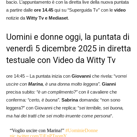
bacio. L’appuntamento è con la diretta live della nuova puntata
a partire dalle
ore 14.45
qui su “Superguida Tv” con le
video
notizie da
Witty Tv e Mediaset
.
Uomini e donne oggi, la puntata di
venerdì 5 dicembre 2025 in diretta
testuale con Video da Witty Tv
ore 14:45 – La puntata inizia con
Giovanni
che rivela: “
vorrei
uscire con
Marina
, è una donna molto leggera”.
Gianni
precisa subito
: “è un complimento?”
con il cavaliere che
conferma
: “certo, è buona”.
Sabrina
domanda: “non sono
leggera?” con Giovanni che replica: “
sei terribile, sei buona,
ma hai dei tratti che sei molto irruente come persona
“.
“Voglio uscire con Marina!”
#UominieDonne
pic.twitter.com/TjEpPTuomY