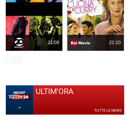
21:08
21:10
ULTIM'ORA
-
-
TUTTE LE NEWS