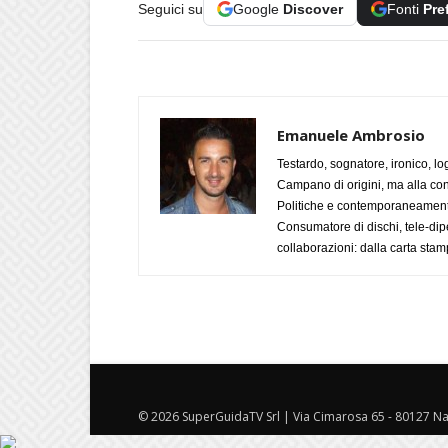
Seguici su
Google
Discover
Fonti
Pre
Emanuele Ambrosio
Testardo, sognatore, ironico, l
Campano di origini, ma alla con
Politiche e contemporaneamente 
Consumatore di dischi, tele-dip
collaborazioni: dalla carta stam
© 2026 SuperGuidaTV Srl | Via Cimarosa 65 - 80127 Nap