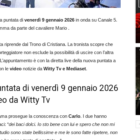
la puntata di
venerdì 9 gennaio 2026
in onda su Canale 5.
mma da parte del cavaliere Mario .
 riprende dal Trono di Cristiana. La tronista scopre che
teggiatore non esclude la possibilità di uscire con l’altra
 L’appuntamento è con la diretta live della nuova puntata a
on le
video
notizie da
Witty Tv e Mediaset
.
untata di venerdì 9 gennaio 2026
eo da Witty Tv
dama prosegue la conoscenza con
Carlo
. I due hanno
ci: “
dei baci dolci. Io sto bene con lui e spero che non mi
tudio sono state bellissime e me le sono fatte ripetere, non