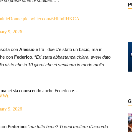
ne ho prese tante di scottate…
“.
P
inieDonne
pic.twitter.com/6HhbdIHKCA
uary 9, 2026
uscita con
Alessio
e tra i due c’è stato un bacio, ma in
nche con
Federico
. “
Eri stata abbastanza chiara, avevi dato
io visto che in 10 giorni che ci sentiamo in modo molto
i, ma lei sta conoscendo anche Federico e…
QVWt
G
uary 9, 2026
 con
Federico
: “
ma tutto bene? Ti vuoi mettere d’accordo