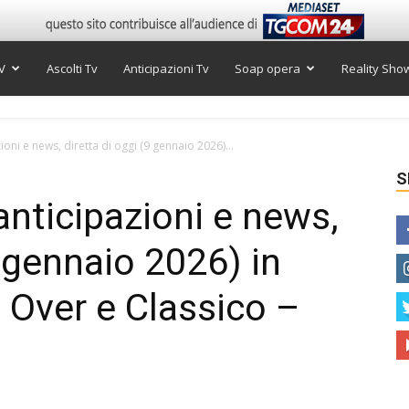
V
Ascolti Tv
Anticipazioni Tv
Soap opera
Reality Sho
ni e news, diretta di oggi (9 gennaio 2026)...
S
nticipazioni e news,
9 gennaio 2026) in
 Over e Classico –