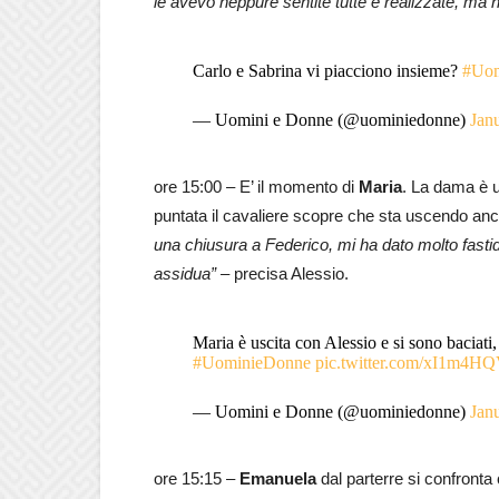
le avevo neppure sentite tutte e realizzate, ma 
Carlo e Sabrina vi piacciono insieme?
#Uom
— Uomini e Donne (@uominiedonne)
Jan
ore 15:00 – E’ il momento di
Maria
. La dama è 
puntata il cavaliere scopre che sta uscendo a
una chiusura a Federico, mi ha dato molto fastid
assidua” –
precisa Alessio.
Maria è uscita con Alessio e si sono baciat
#UominieDonne
pic.twitter.com/xI1m4H
— Uomini e Donne (@uominiedonne)
Jan
ore 15:15 –
Emanuela
dal parterre si confronta