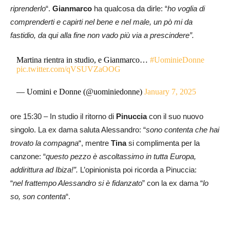
riprenderlo
“.
Gianmarco
ha qualcosa da dirle: “
ho voglia di
comprenderti e capirti nel bene e nel male, un pò mi da
fastidio, da qui alla fine non vado più via a prescindere”.
Martina rientra in studio, e Gianmarco…
#UominieDonne
pic.twitter.com/qVSUVZaOOG
— Uomini e Donne (@uominiedonne)
January 7, 2025
ore 15:30 – In studio il ritorno di
Pinuccia
con il suo nuovo
singolo. La ex dama saluta Alessandro: “
sono contenta che hai
trovato la compagna
“, mentre
Tina
si complimenta per la
canzone: “
questo pezzo è ascoltassimo in tutta Europa,
addirittura ad Ibiza!”.
L’opinionista poi ricorda a Pinuccia:
“
nel frattempo Alessandro si è fidanzato
” con la ex dama “
lo
so, son contenta
“.