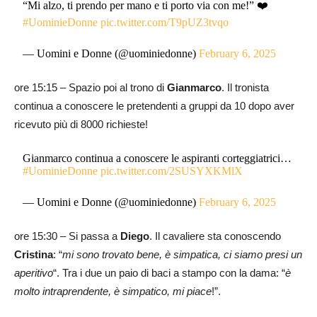
“Mi alzo, ti prendo per mano e ti porto via con me!” ❤️
#UominieDonne
pic.twitter.com/T9pUZ3tvqo
— Uomini e Donne (@uominiedonne)
February 6, 2025
ore 15:15 – Spazio poi al trono di
Gianmarco
. Il tronista
continua a conoscere le pretendenti a gruppi da 10 dopo aver
ricevuto più di 8000 richieste!
Gianmarco continua a conoscere le aspiranti corteggiatrici…
#UominieDonne
pic.twitter.com/2SUSYXKMlX
— Uomini e Donne (@uominiedonne)
February 6, 2025
ore 15:30 – Si passa a
Diego
. Il cavaliere sta conoscendo
Cristina
: “
mi sono trovato bene, è simpatica, ci siamo presi un
aperitivo
“. Tra i due un paio di baci a stampo con la dama: “
è
molto intraprendente, è simpatico, mi piace
!”.