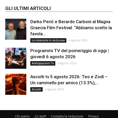
GLI ULTIMI ARTICOLI
Darko Perić e Berardo Carboni al Magna
Graecia Film Festival: “Abbiamo scelto la
favola...
6 Agosto 2026
Le interviste in esclusiva
Programmi TV del pomeriggio di oggi |
giovedì 6 agosto 2026
6 Agosto 2026
Anticipazioni Tv
Ascolti tv 5 agosto 2026: Teo e Zodì –
Un cammello per amico (13.3%),...
6 Agosto 2026
Ascolti
Chi siamo
Lo staff
Contatta la redazione
Privacy