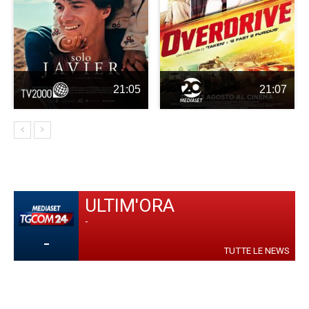
21:05
21:07
ULTIM'ORA
-
-
TUTTE LE NEWS