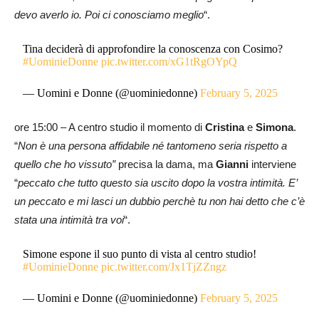
devo averlo io. Poi ci conosciamo meglio
“.
Tina deciderà di approfondire la conoscenza con Cosimo?
#UominieDonne
pic.twitter.com/xG1tRgOYpQ
— Uomini e Donne (@uominiedonne)
February 5, 2025
ore 15:00 – A centro studio il momento di
Cristina
e
Simona
.
“
Non è una persona affidabile né tantomeno seria rispetto a
quello che ho vissuto”
precisa la dama, ma
Gianni
interviene
“
peccato che tutto questo sia uscito dopo la vostra intimità. E’
un peccato e mi lasci un dubbio perchè tu non hai detto che c’è
stata una intimità tra voi
“.
Simone espone il suo punto di vista al centro studio!
#UominieDonne
pic.twitter.com/Jx1TjZZngz
— Uomini e Donne (@uominiedonne)
February 5, 2025