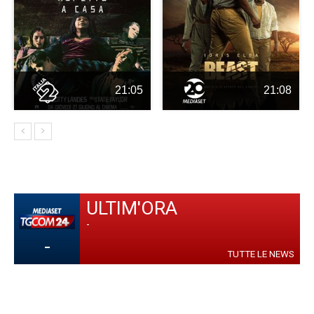
21:05
21:08
ULTIM'ORA
-
-
TUTTE LE NEWS