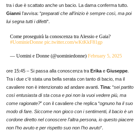
tra i due è scattato anche un bacio. La dama conferma tutto.
Gianni
l’avvisa: “
preparati che all’inizio è sempre così, ma poi
lui segna tutti i difetti
“.
Come proseguirà la conoscenza tra Alessio e Gaia?
#UominieDonne
pic.twitter.com/wKtKkF81gp
— Uomini e Donne (@uominiedonne)
February 5, 2025
ore 15:45 – Si passa alla conoscenza tra
Erika
e
Giuseppe
.
Tra i due c’è stata una bella serata con tanto di bacio, ma il
cavaliere non è intenzionato ad andare avanti.
Tina
: “
sei partito
così entusiasta di sta cosa e poi non la vuoi vedere più, ma
come ragionate?
” con il cavaliere che replica “
ognuno ha il suo
modo di fare. Siccome non gioco con i sentimenti, il bacio è un
cordone diretto nel conoscere l’altra persona, io questo piacere
non l’ho avuto e per rispetto suo non l’ho avuto
“.