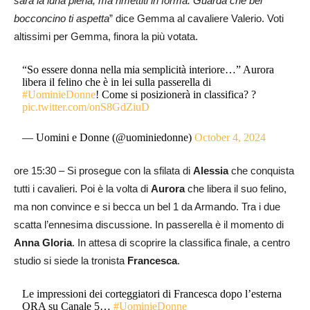
sarà la luna piena, ma rimettiti in forma. Guarda che bel
bocconcino ti aspetta
” dice Gemma al cavaliere Valerio. Voti
altissimi per Gemma, finora la più votata.
“So essere donna nella mia semplicità interiore…” Aurora
libera il felino che è in lei sulla passerella di
#UominieDonne
! Come si posizionerà in classifica? ?
pic.twitter.com/onS8GdZiuD
— Uomini e Donne (@uominiedonne)
October 4, 2024
ore 15:30 – Si prosegue con la sfilata di
Alessia
che conquista
tutti i cavalieri. Poi è la volta di
Aurora
che libera il suo felino,
ma non convince e si becca un bel 1 da Armando. Tra i due
scatta l’ennesima discussione. In passerella è il momento di
Anna Gloria
. In attesa di scoprire la classifica finale, a centro
studio si siede la tronista
Francesca
.
Le impressioni dei corteggiatori di Francesca dopo l’esterna
ORA su Canale 5…
#UominieDonne