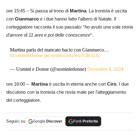
ore 15:45 – Si passa al trono di
Martina
. La tronista è uscita
con
Gianmarco
e i due hanno fatto l’albero di Natale. Il
corteggiatore racconta il suo passato: “
ho avuto una sola storia
d’amore di 11 anni e poi delle conoscenze
“.
Martina parla del mancato bacio con Gianmarco…
#UominieDonne
pic.twitter.com/WzJvIB32Ju
— Uomini e Donne (@uominiedonne)
December 4, 2024
ore 16:00 –
Martina
è uscita in eterna anche con
Ciro
. I due
discutono con la tronista che resta male per l’atteggiamento
del corteggiatore.
Seguici su
Google
Discover
Fonti
Preferite