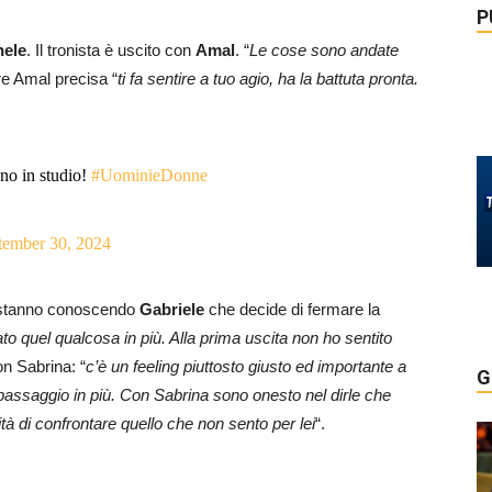
P
hele
. Il tronista è uscito con
Amal
. “
Le cose sono andate
re Amal precisa “
ti fa sentire a tuo agio, ha la battuta pronta.
no in studio!
#UominieDonne
tember 30, 2024
 stanno conoscendo
Gabriele
che decide di fermare la
to quel qualcosa in più. Alla prima uscita non ho sentito
on Sabrina: “
c’è un feeling piuttosto giusto ed importante a
G
 passaggio in più. Con Sabrina sono onesto nel dirle che
lità di confrontare quello che non sento per lei
“.