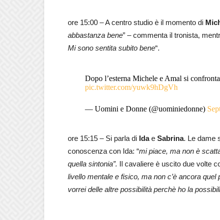
ore 15:00 – A centro studio è il momento di
Mic
abbastanza bene
” – commenta il tronista, ment
Mi sono sentita subito bene
“.
Dopo l’esterna Michele e Amal si confronta
pic.twitter.com/yuwk9hDgVh
— Uomini e Donne (@uominiedonne)
Sep
ore 15:15 – Si parla di
Ida
e
Sabrina
. Le dame
conoscenza con Ida: “
mi piace, ma non è scatta
quella sintonia”.
Il cavaliere è uscito due volte c
livello mentale e fisico, ma non c’è ancora quel
vorrei delle altre possibilità perchè ho la possibi