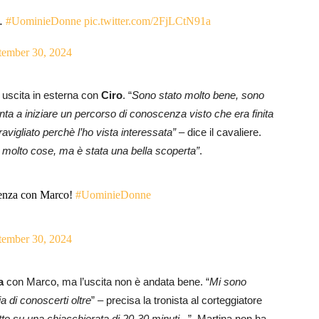
o…
#UominieDonne
pic.twitter.com/2FjLCtN91a
tember 30, 2024
uscita in esterna con
Ciro
. “
Sono stato molto bene, sono
ta a iniziare un percorso di conoscenza visto che era finita
avigliato perchè l’ho vista interessata” –
dice il cavaliere.
 molto cose, ma è stata una bella scoperta”
.
cenza con Marco!
#UominieDonne
tember 30, 2024
a
con Marco, ma l’uscita non è andata bene. “
Mi sono
a di conoscerti oltre
” – precisa la tronista al corteggiatore
to su una chiacchierata di 20-30 minuti..
.”. Martina non ha