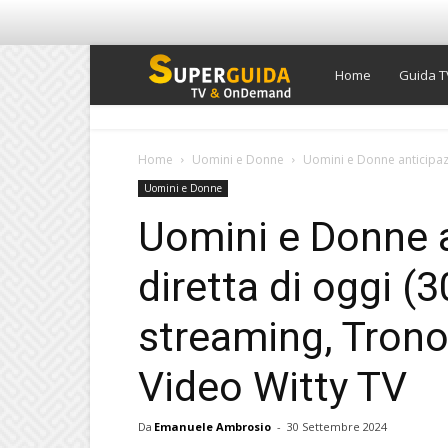
Super
Home
Guida T
Guida
Home
Uomini e Donne
Uomini e Donne anticipazi
Uomini e Donne
TV
Uomini e Donne a
diretta di oggi (
streaming, Trono
Video Witty TV
Da
Emanuele Ambrosio
-
30 Settembre 2024