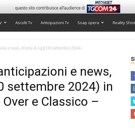
V
Ascolti Tv
Anticipazioni Tv
Soap opera
Reality Sho
oni e news, diretta di oggi (30 settembre 2024)...
S
nticipazioni e news,
30 settembre 2024) in
 Over e Classico –