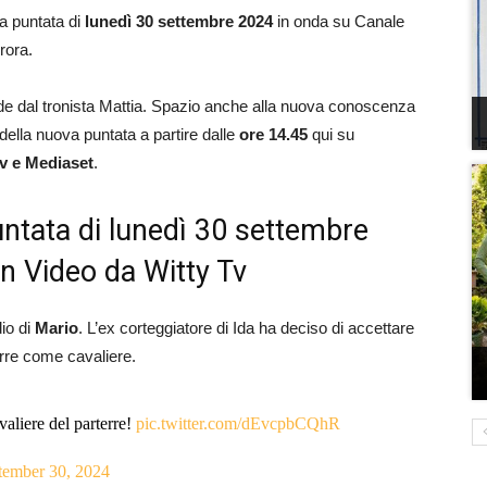
la puntata di
lunedì 30 settembre 2024
in onda su Canale
rora.
de dal tronista Mattia. Spazio anche alla nuova conoscenza
della nuova puntata a partire dalle
ore 14.45
qui su
Tv e Mediaset
.
untata di lunedì 30 settembre
on Video da Witty Tv
dio di
Mario
. L’ex corteggiatore di Ida ha deciso di accettare
terre come cavaliere.
aliere del parterre!
pic.twitter.com/dEvcpbCQhR
tember 30, 2024