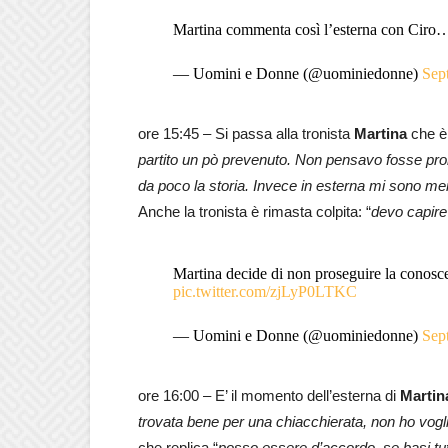
Martina commenta così l’esterna con Cir
— Uomini e Donne (@uominiedonne)
Sep
ore 15:45 – Si passa alla tronista
Martina
che è 
partito un pò prevenuto. Non pensavo fosse pron
da poco la storia. Invece in esterna mi sono mer
Anche la tronista è rimasta colpita: “
devo capire
Martina decide di non proseguire la conos
pic.twitter.com/zjLyP0LTKC
— Uomini e Donne (@uominiedonne)
Sep
ore 16:00 – E’ il momento dell’esterna di
Martin
trovata bene per una chiacchierata, non ho vogli
che replica “
posso essere d’accordo, se basi tut