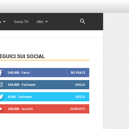
w
Serie TV
Altri
EGUICI SUI SOCIAL
540,000
Fans
MI PIACE
550,000
Follower
SEGUI
9,300
Follower
SEGUI
290,000
Iscritti
ISCRIVITI