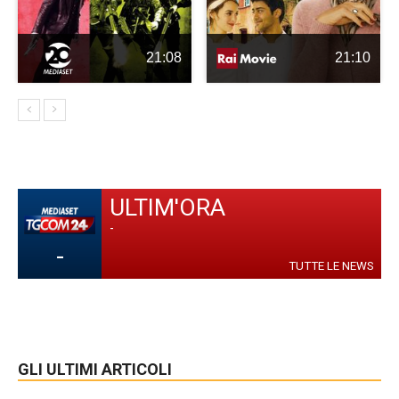
21:08
21:10
ULTIM'ORA
-
-
TUTTE LE NEWS
GLI ULTIMI ARTICOLI