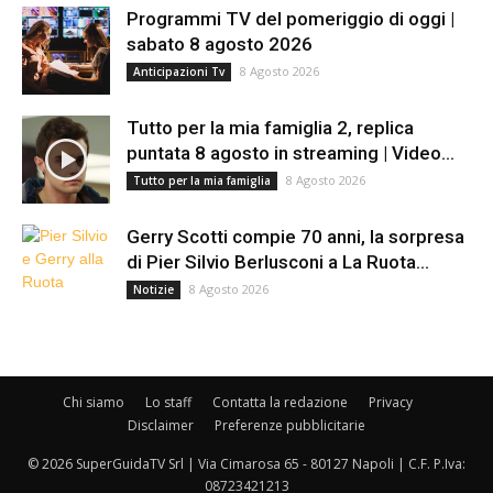
Programmi TV del pomeriggio di oggi |
sabato 8 agosto 2026
8 Agosto 2026
Anticipazioni Tv
Tutto per la mia famiglia 2, replica
puntata 8 agosto in streaming | Video...
8 Agosto 2026
Tutto per la mia famiglia
Gerry Scotti compie 70 anni, la sorpresa
di Pier Silvio Berlusconi a La Ruota...
8 Agosto 2026
Notizie
Chi siamo
Lo staff
Contatta la redazione
Privacy
Disclaimer
Preferenze pubblicitarie
© 2026 SuperGuidaTV Srl | Via Cimarosa 65 - 80127 Napoli | C.F. P.Iva:
08723421213