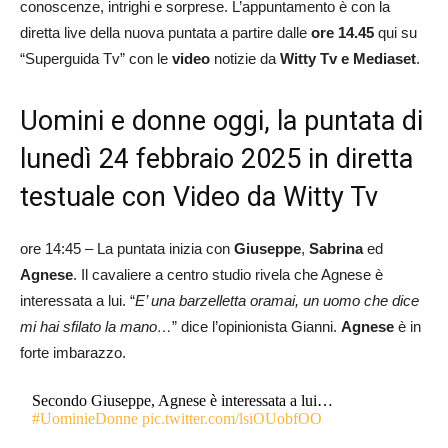
conoscenze, intrighi e sorprese. L’appuntamento è con la
diretta live della nuova puntata a partire dalle
ore 14.45
qui su
“Superguida Tv” con le
video
notizie da
Witty Tv e Mediaset
.
Uomini e donne oggi, la puntata di
lunedì 24 febbraio 2025 in diretta
testuale con Video da Witty Tv
ore 14:45 – La puntata inizia con
Giuseppe
,
Sabrina
ed
Agnese
. Il cavaliere a centro studio rivela che Agnese è
interessata a lui. “
E’ una barzelletta oramai, un uomo che dice
mi hai sfilato la mano…
” dice l’opinionista Gianni.
Agnese
è in
forte imbarazzo.
Secondo Giuseppe, Agnese è interessata a lui…
#UominieDonne
pic.twitter.com/lsiOUobfOO