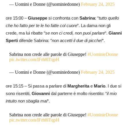
— Uomini e Donne (@uominiedonne)
February 24, 2025
ore 15:00 –
Giuseppe
si confronta con
Sabrina
: “
tutto quello
che ho fatto per te le ho fatte col cuore
“. La dama non gli
crede, ma lui ribatte “
se non ci credi, non puoi parlare
“.
Gianni
Sperti
difende Sabrina: “
non accetti il due di picche!
“.
Sabrina non crede alle parole di Giuseppe!
#UominieDonne
pic.twitter.com/IFrh8lTqpH
— Uomini e Donne (@uominiedonne)
February 24, 2025
ore 15:15 – Si passa a parlare di
Margherita
e
Mario
. I due si
sono risentiti,
Giovanni
dal parterre è molto risentito: “
il mio
intuito non sbaglia mai
“.
Sabrina non crede alle parole di Giuseppe!
#UominieDonne
pic.twitter.com/IFrh8lTqpH