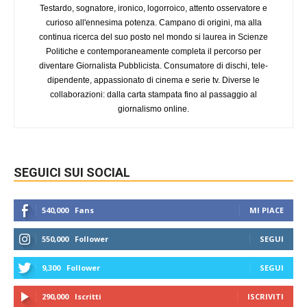
Testardo, sognatore, ironico, logorroico, attento osservatore e
curioso all'ennesima potenza. Campano di origini, ma alla
continua ricerca del suo posto nel mondo si laurea in Scienze
Politiche e contemporaneamente completa il percorso per
diventare Giornalista Pubblicista. Consumatore di dischi, tele-
dipendente, appassionato di cinema e serie tv. Diverse le
collaborazioni: dalla carta stampata fino al passaggio al
giornalismo online.
SEGUICI SUI SOCIAL
540,000
Fans
MI PIACE
550,000
Follower
SEGUI
9,300
Follower
SEGUI
290,000
Iscritti
ISCRIVITI