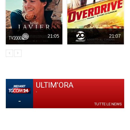
21:05
21:07
ULTIM'ORA
-
-
TUTTE LE NEWS