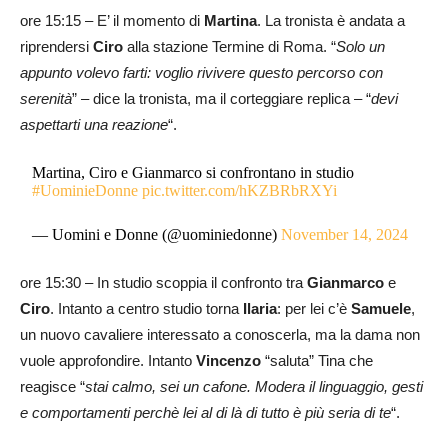
ore 15:15 – E’ il momento di
Martina
. La tronista è andata a
riprendersi
Ciro
alla stazione Termine di Roma. “
Solo un
appunto volevo farti: voglio rivivere questo percorso con
serenità
” – dice la tronista, ma il corteggiare replica – “
devi
aspettarti una reazione
“.
Martina, Ciro e Gianmarco si confrontano in studio
#UominieDonne
pic.twitter.com/hKZBRbRXYi
— Uomini e Donne (@uominiedonne)
November 14, 2024
ore 15:30 – In studio scoppia il confronto tra
Gianmarco
e
Ciro
. Intanto a centro studio torna
Ilaria
: per lei c’è
Samuele
,
un nuovo cavaliere interessato a conoscerla, ma la dama non
vuole approfondire. Intanto
Vincenzo
“saluta” Tina che
reagisce “
stai calmo, sei un cafone. Modera il linguaggio, gesti
e comportamenti perchè lei al di là di tutto è più seria di te
“.