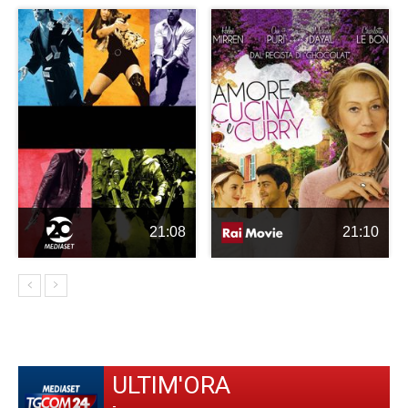
21:08
21:10
ULTIM'ORA
-