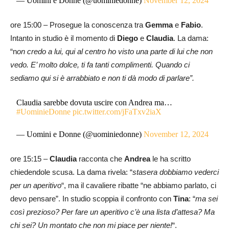
— Uomini e Donne (@uominiedonne)
November 12, 2024
ore 15:00 – Prosegue la conoscenza tra
Gemma
e
Fabio
.
Intanto in studio è il momento di
Diego
e
Claudia
. La dama:
“n
on credo a lui, qui al centro ho visto una parte di lui che non
vedo. E’ molto dolce, ti fa tanti complimenti. Quando ci
sediamo qui si è arrabbiato e non ti dà modo di parlare”.
Claudia sarebbe dovuta uscire con Andrea ma…
#UominieDonne
pic.twitter.com/jFaTxv2iaX
— Uomini e Donne (@uominiedonne)
November 12, 2024
ore 15:15 –
Claudia
racconta che
Andrea
le ha scritto
chiedendole scusa. La dama rivela: “
stasera dobbiamo vederci
per un aperitivo
“, ma il cavaliere ribatte “ne abbiamo parlato, ci
devo pensare”. In studio scoppia il confronto con
Tina
: “
ma sei
così prezioso? Per fare un aperitivo c’è una lista d’attesa? Ma
chi sei? Un montato che non mi piace per niente!
“.