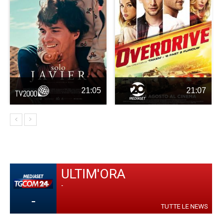
21:05
21:07
ULTIM'ORA
-
-
TUTTE LE NEWS