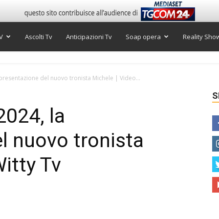
V
Ascolti Tv
Anticipazioni Tv
Soap opera
Reality Sho
resentazione del nuovo tronista Michele | Video...
S
024, la
l nuovo tronista
itty Tv