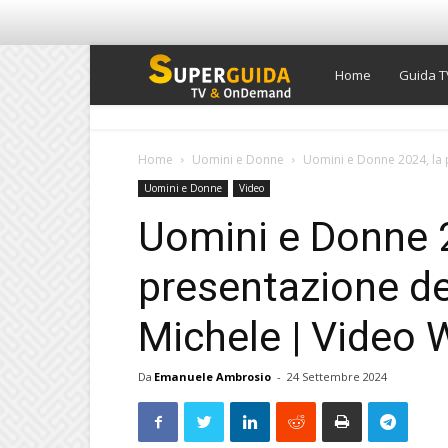
Super
Home
Guida T
Guida
Home
Uomini e Donne
Uomini e Donne 2024, la p
Uomini e Donne
Video
TV
Uomini e Donne 2
presentazione de
Michele | Video W
Da
Emanuele Ambrosio
-
24 Settembre 2024