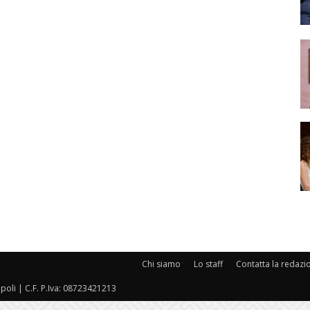
Chi siamo
Lo staff
Contatta la redazi
oli | C.F. P.Iva: 08723421213