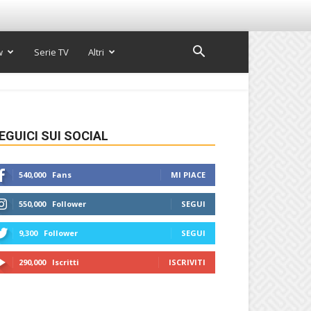
w
Serie TV
Altri
EGUICI SUI SOCIAL
540,000
Fans
MI PIACE
550,000
Follower
SEGUI
9,300
Follower
SEGUI
290,000
Iscritti
ISCRIVITI