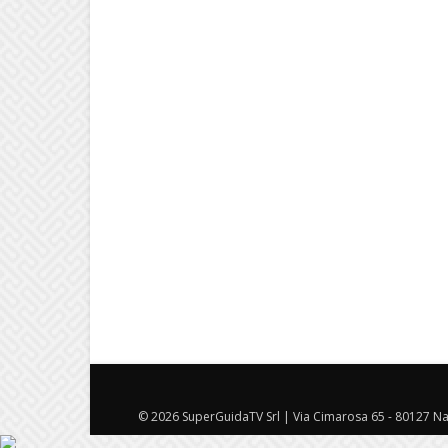
© 2026 SuperGuidaTV Srl | Via Cimarosa 65 - 80127 Nap