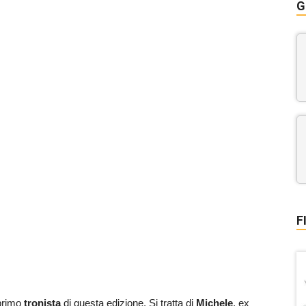
G
F
 primo
tronista
di questa edizione. Si tratta di
Michele
, ex