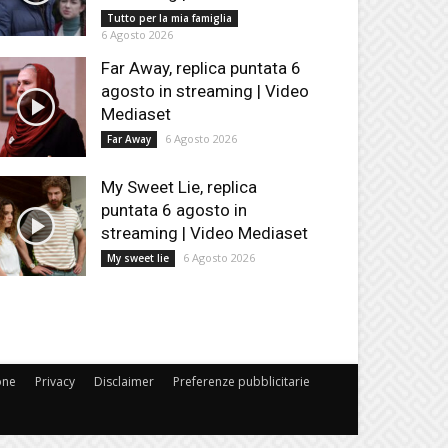
Tutto per la mia famiglia
6 Agosto 2026
Far Away, replica puntata 6
agosto in streaming | Video
Mediaset
6 Agosto 2026
Far Away
My Sweet Lie, replica
puntata 6 agosto in
streaming | Video Mediaset
6 Agosto 2026
My sweet lie
one
Privacy
Disclaimer
Preferenze pubblicitarie