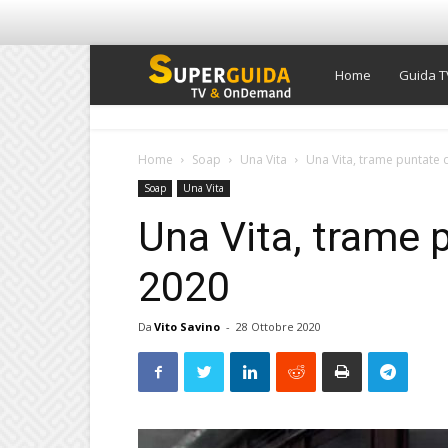
Super
Home
Guida T
Guida
Home
Soap
Una Vita
Una Vita, trame puntate 
Soap
Una Vita
TV
Una Vita, trame 
2020
Da
Vito Savino
-
28 Ottobre 2020