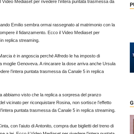
 Video Mediaset per rivedere l’intera puntata trasmessa da
P
quando Emilio sembra ormai rassegnato al matrimonio con la
er rompere il fidanzamento. Ecco il Video Mediaset per
in replica streaming.
 Marcia è in angoscia perché Alfredo le ha imposto di
sua moglie Genoveva. A rincarare la dose arriva anche Ursula
dere l’intera puntata trasmessa da Canale 5 in replica
na abbiamo visto che la replica a sorpresa del pranzo
G
el vicinato per riconquistare Rosina, non sortisce l’effetto
l’intera puntata trasmessa da Canale 5 in replica streaming.
inta, con l’aiuto di Antonito, compra due biglietti del treno di
e a lei. Ecco il Video Mediaset per rivedere l’intera puntata