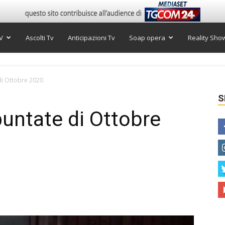
V
Ascolti Tv
Anticipazioni Tv
Soap opera
Reality Sho
di Ottobre 2020
S
puntate di Ottobre