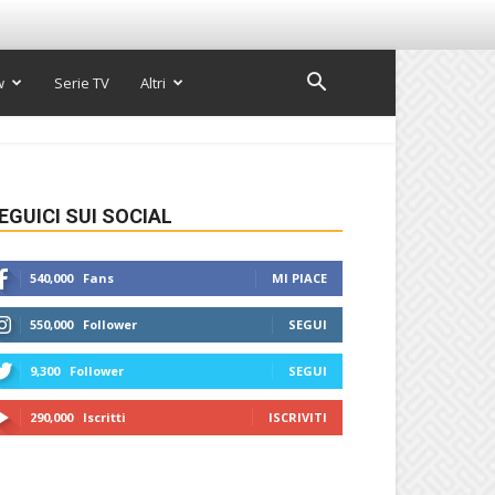
w
Serie TV
Altri
EGUICI SUI SOCIAL
540,000
Fans
MI PIACE
550,000
Follower
SEGUI
9,300
Follower
SEGUI
290,000
Iscritti
ISCRIVITI