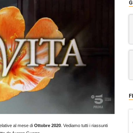
G
F
elative al mese di
Ottobre 2020
. Vediamo tutti i riassunti