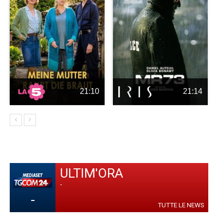
21:10
21:14
ULTIM'ORA
-
-
TUTTE LE NEWS