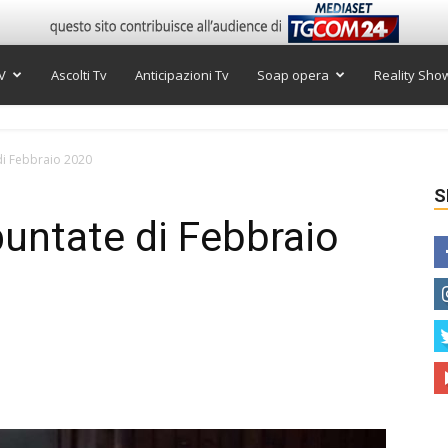
V
Ascolti Tv
Anticipazioni Tv
Soap opera
Reality Sho
di Febbraio 2020
S
puntate di Febbraio