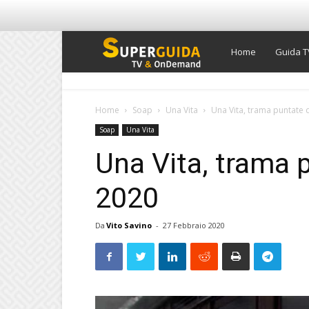
Super
Home
Guida T
Guida
Home
Soap
Una Vita
Una Vita, trama puntate 
Soap
Una Vita
TV
Una Vita, trama 
2020
Da
Vito Savino
-
27 Febbraio 2020