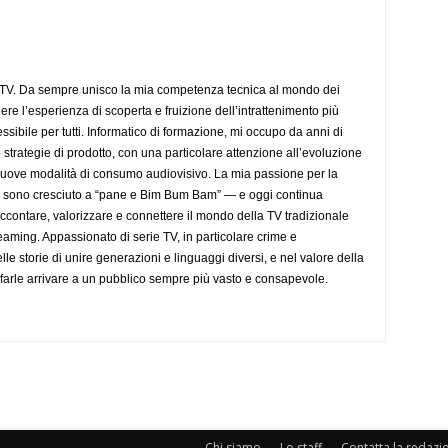
aTV. Da sempre unisco la mia competenza tecnica al mondo dei
dere l’esperienza di scoperta e fruizione dell’intrattenimento più
sibile per tutti. Informatico di formazione, mi occupo da anni di
 strategie di prodotto, con una particolare attenzione all’evoluzione
 nuove modalità di consumo audiovisivo. La mia passione per la
— sono cresciuto a “pane e Bim Bum Bam” — e oggi continua
accontare, valorizzare e connettere il mondo della TV tradizionale
eaming. Appassionato di serie TV, in particolare crime e
lle storie di unire generazioni e linguaggi diversi, e nel valore della
farle arrivare a un pubblico sempre più vasto e consapevole.
Chi siamo
Lo staff
Contatta la redazi