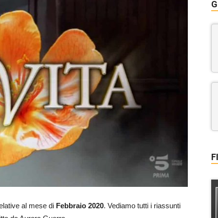
G
F
elative al mese di
Febbraio 2020
. Vediamo tutti i riassunti