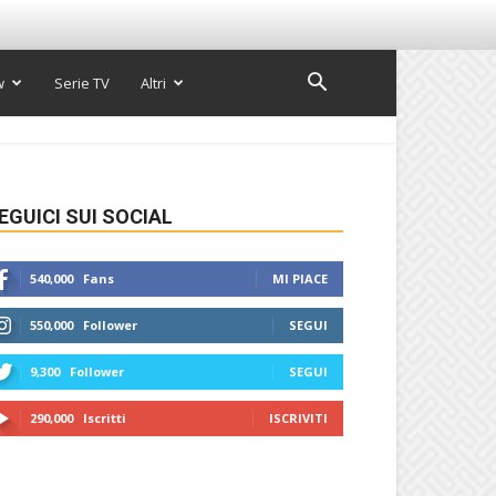
w
Serie TV
Altri
EGUICI SUI SOCIAL
540,000
Fans
MI PIACE
550,000
Follower
SEGUI
9,300
Follower
SEGUI
290,000
Iscritti
ISCRIVITI