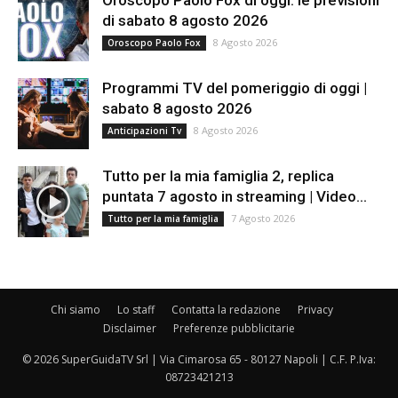
di sabato 8 agosto 2026
8 Agosto 2026
Oroscopo Paolo Fox
Programmi TV del pomeriggio di oggi |
sabato 8 agosto 2026
8 Agosto 2026
Anticipazioni Tv
Tutto per la mia famiglia 2, replica
puntata 7 agosto in streaming | Video...
7 Agosto 2026
Tutto per la mia famiglia
Chi siamo
Lo staff
Contatta la redazione
Privacy
Disclaimer
Preferenze pubblicitarie
© 2026 SuperGuidaTV Srl | Via Cimarosa 65 - 80127 Napoli | C.F. P.Iva:
08723421213