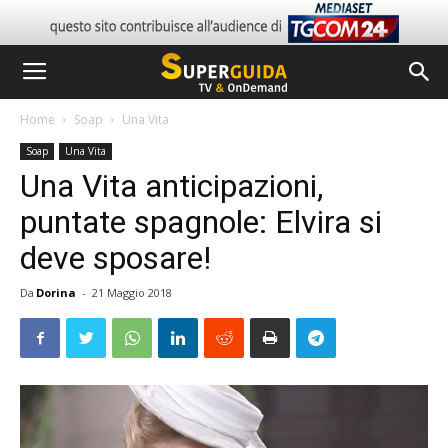
Home
Soap
Una Vita
Soap
Una Vita
Una Vita anticipazioni,
puntate spagnole: Elvira si
deve sposare!
Da
Dorina
-
21 Maggio 2018