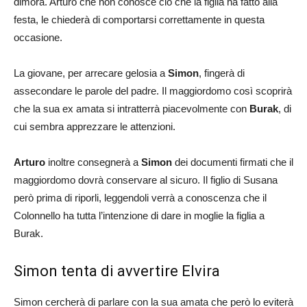
dimora. Arturo che non conosce ciò che la figlia ha fatto alla
festa, le chiederà di comportarsi correttamente in questa
occasione.
La giovane, per arrecare gelosia a
Simon
, fingerà di
assecondare le parole del padre. Il maggiordomo così scoprirà
che la sua ex amata si intratterrà piacevolmente con
Burak
, di
cui sembra apprezzare le attenzioni.
Arturo
inoltre consegnerà a
Simon
dei documenti firmati che il
maggiordomo dovrà conservare al sicuro. Il figlio di Susana
però prima di riporli, leggendoli verrà a conoscenza che il
Colonnello ha tutta l’intenzione di dare in moglie la figlia a
Burak.
Simon tenta di avvertire Elvira
Simon cercherà di parlare con la sua amata che però lo eviterà