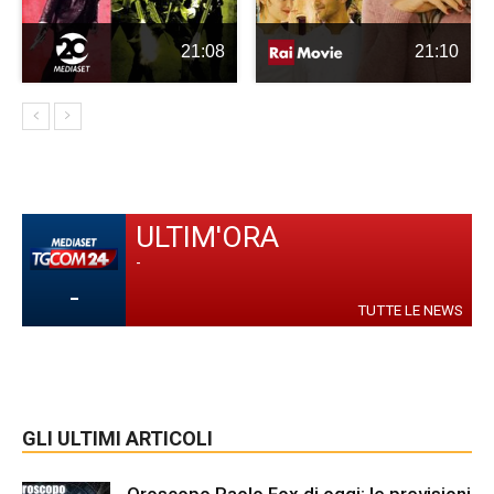
21:08
21:10
ULTIM'ORA
-
-
TUTTE LE NEWS
GLI ULTIMI ARTICOLI
Oroscopo Paolo Fox di oggi: le previsioni